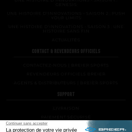
GENESIS
UNE HISTOIRE D'INNOVATIONS - SAISON 2 : PUSH
YOUR LIMITS
UNE HISTOIRE D'INNOVATIONS - SAISON 3 : UNE
HISTOIRE SANS FIN
ACTUALITÉS
CONTACT & REVENDEURS OFFICIELS
CONTACTEZ-NOUS | BREIER SPORTS
REVENDEURS OFFICIELS BREIER
AGENTS & DISTRIBUTEURS | BREIER SPORTS
SUPPORT
LIVRAISON
PAIEMENT SÉCURISÉ
QUEL MODÈLE DE PALMES ET QUELLE DURETÉ
POUR MOI ?