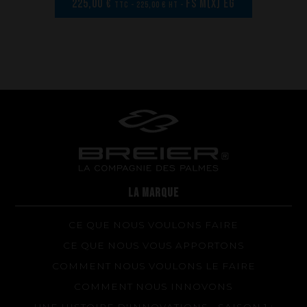
225,00 €
FS M(x) EG
Réparations de vos palmes Breier
TTC - 225,00 € HT -
Trucs et astuces
Questions fréquentes sur les produits et la fabrication
LA MARQUE
CE QUE NOUS VOULONS FAIRE
CE QUE NOUS VOUS APPORTONS
COMMENT NOUS VOULONS LE FAIRE
COMMENT NOUS INNOVONS
UNE HISTOIRE D'INNOVATIONS - SAISON 1 :