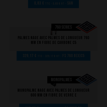
0,83 €
san
TTC - 0,83 € HT -
760 SERIES
Palmes nage avec palmes de longueur 760
mm en fibre de carbone C5
329,17 €
FS 760 B(x)C5
TTC - 329,17 € HT -
La performance
MONOPALMES
La conception de nos palmes
Matériaux et composants
Monopalme nage avec palmes de longueur
600 mm en fibre de verre E
Les étapes de fabrication
Sur-mesure