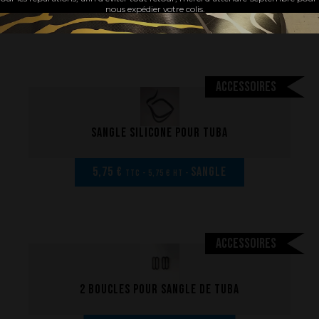
nous expédier votre colis.
187,50 €
FS 450 B(x)EG
TTC - 187,50 € HT -
Accessoires
Sangle silicone pour tuba
5,75 €
sangle
TTC - 5,75 € HT -
Accessoires
2 Boucles pour sangle de tuba