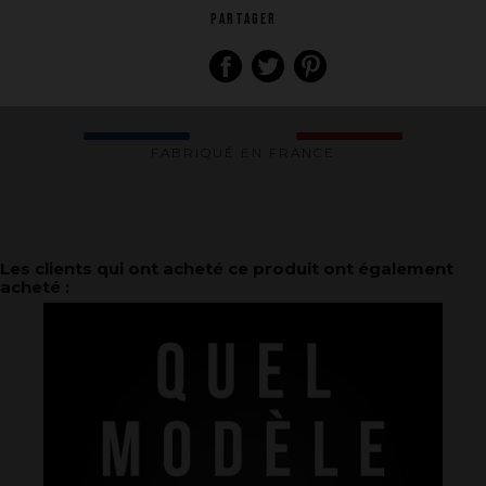
PARTAGER
FABRIQUÉ EN FRANCE
La marque
Ce que nous voulons faire
Les clients qui ont acheté ce produit ont également
acheté :
Ce que nous vous apportons
Comment nous voulons le faire
Comment nous innovons
Une histoire d'innovations - Saison 1 : Genesis
Une histoire d'innovations - Saison 2 : PUSH YOUR LIMITS
Une histoire d'innovations - Saison 3 : Une histoire sans fin