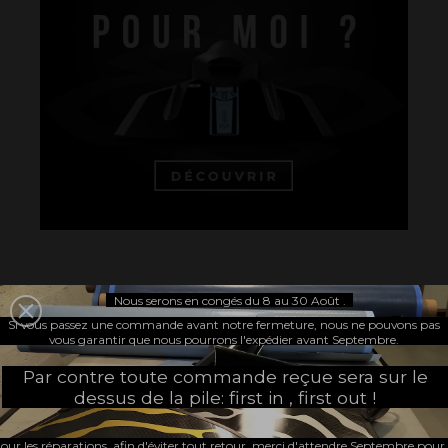
Nous serons en congés du 8 au 30 Août .
Si vous passez une commande avant notre fermeture, nous ne pouvons pas
vous garantir que nous pourrons l'expédier avant Septembre.
450 SERIES
Par contre toute commande reçue sera sur le
Palmes nage avec palmes de longueur 450
dessus de la pile: first in , first out !
mm en fibre de verre E
our les réparations, afin d'éviter tout retour, merci d'attendre Septembre pour