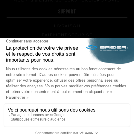
SUPPORT
LIVRAISON
PAIEMENT SÉCURISÉ
QUEL MODÈLE DE PALMES ET QUELLE DURETÉ
POUR MOI ?
RÉPARATIONS DE VOS PALMES BREIER
TRUCS ET ASTUCES
QUESTIONS FRÉQUENTES SUR LES PRODUITS ET
LA FABRICATION
NOUS SUIVRE
Facebook
Instagram
POLITIQUE DE CONFIDENTIALITÉ
MENTIONS LÉGALES
CONDITIONS GÉNÉRALES DE VENTE
PLAN DU SITE