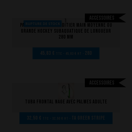
Accessoires
RUPTURE DE STOCK
Paire de crosses droitier main moyenne ou
grande hockey subaquatique de longueur
280 mm
45,83 €
28D
TTC - 45,83 € HT -
La performance
Accessoires
La conception de nos palmes
Matériaux et composants
Tuba frontal nage avec palmes adulte
Les étapes de fabrication
Sur-mesure
32,50 €
TA Green Stripe
TTC - 32,50 € HT -
Réparations de vos palmes Breier
Trucs et astuces