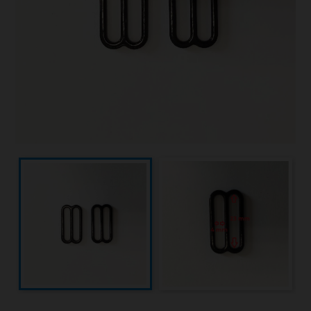
Sauvetage
Textile - Casquettes et bonnets
Tir sur cible