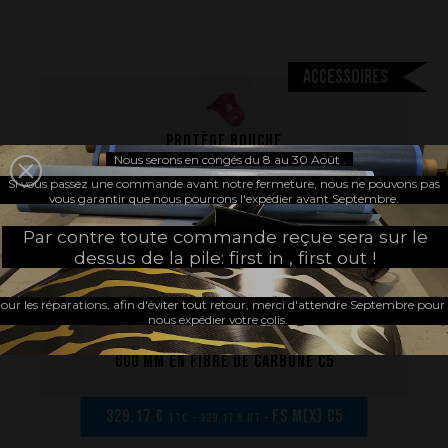
Accessoires
Protège bouche
Nous serons en congés du 8 au 30 Août .
Si vous passez une commande avant notre fermeture, nous ne pouvons pas
10,00 €
MGS fuc
vous garantir que nous pourrons l'expédier avant Septembre.
TTC - 10,00 € HT -
Par contre toute commande reçue sera sur le
dessus de la pile: first in , first out !
MONOPALMES
our les réparations, afin d'éviter tout retour, merci d'attendre Septembre pour
nous expédier votre colis.
Monopalme nage avec palmes de longueur
600 mm en fibre de carbone C5
329,17 €
FS M(x) C5
TTC - 329,17 € HT -