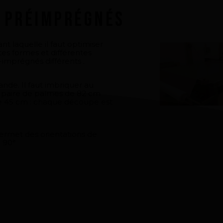
 préimprégnés
 laquelle il faut optimiser
es formes et différentes
é-imprégnés différents .
nde. Il faut imbriquer au
 paire de palmes de 82 cm
e 45 cm : chaque découpe est
rmet des orientations de
à 90°