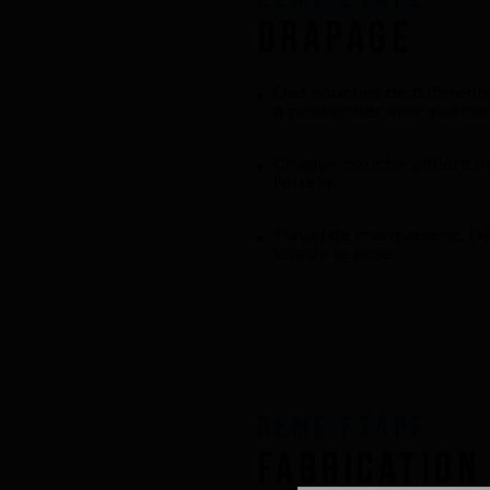
Drapage
Des couches de différentes
à positionner avec précisi
Chaque couche adhère im
l’erreur
Travail de marqueterie.
lors de la pose
3ème Étape
Fabrication