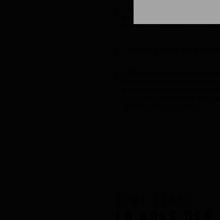
La cuisson des pré imprégn
procédé que nous avons 
réduire le volume des c
Chaque palme est précisé
Différentes techniques d
années nous permettent d
polymérisation des voilure
aucune porosité et avec 
différentes couches
5ème Étape
La pose des