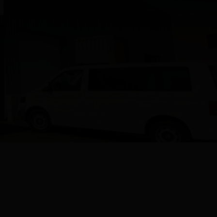
N
Questions fréquentes sur les produits
et la fabrication