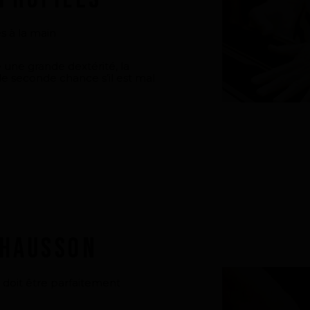
s à la main
une grande dextérité, la
 de seconde chance s’il est mal
chausson
n doit être parfaitement