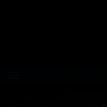
Les sports
Accessoires
Apnée dynamique horizontale
Apnée poids constant
Bonnes affaires
Chasse sous-marine
Hockey subaquatique