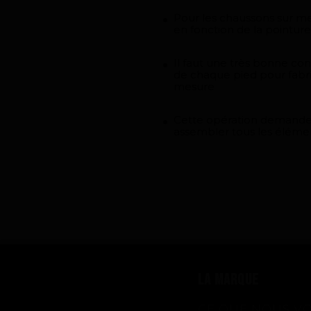
Pour les chaussons sur me
en fonction de la pointure
Il faut une très bonne con
de chaque pied pour fabr
mesure
Cette opération demande
assembler tous les éléme
LA MARQUE
CE QUE NOUS V