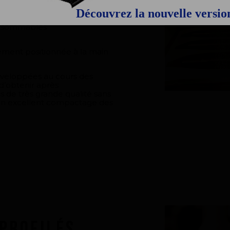
és se fait sous vide par un
Découvrez la nouvelle versi
développé et qui permet de
onsommables
ment positionnée à la main
éveloppées au cours des
’obtenir après
s de très grande qualité sans
un excellent compactage des
 profilés