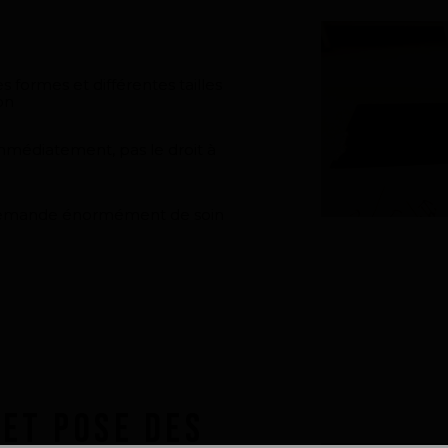
 formes et différentes tailles
on
médiatement, pas le droit à
 Demande énormément de soin
 et pose des