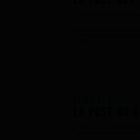
Tous les profilés sont posé
Cette opération demande 
colle prend très vite, pas
posé.
6ème Étape
La pose du 
Quel qu’il soit, le chausso
positionné sur la voilure