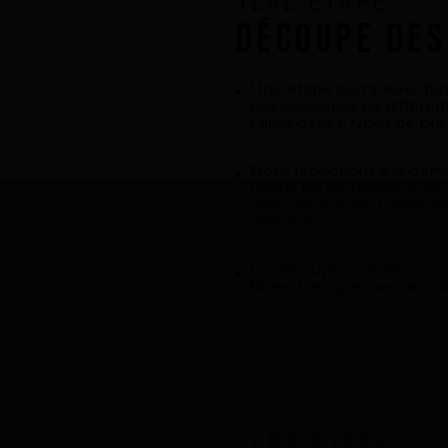
1ère Étape
Découpe des
Une étape complexe durant
des découpes de différent
tailles dans 6 types de pr
Nous fabriquons à la dema
mieux les éléments d’une
avec ceux d’une palme d
différente !
La découpe numérique pe
fibres bien précises de 0 
2ème Étape