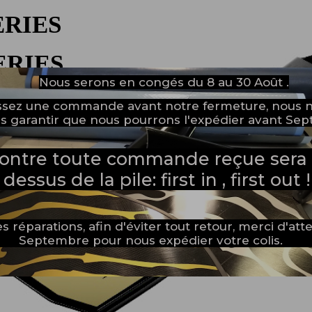
ERIES
s que de tailles de palmes
ERIES
Nous serons en congés du 8 au 30 Août .
à partir de films spéciaux qui
e de 120 ° et sont incrustés
NOUVELLE PAGE
assez une commande avant notre fermeture, nous 
polymérisation du composite
s garantir que nous pourrons l'expédier avant Se
ositionné avec une grande
ussi à l’alignement du
contre toute commande reçue sera 
dessus de la pile: first in , first out !
s réparations, afin d'éviter tout retour, merci d'at
Septembre pour nous expédier votre colis.