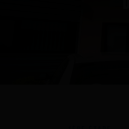
Nage avec palmes
Nage en eau vive
PSP
Rugby subaquatique
Sauvetage
Textile - Casquettes et bonnets
Tir sur cible