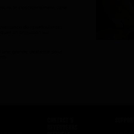
sure, le positionnement varie
naissance des particularités
iquer un chausson sur
 une grande dextérité pour
nts
CONTACT &
SUPPOR
REVENDEURS
OULONS
LIVRA