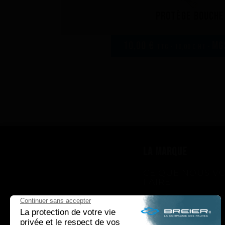
Protège bouche
10,00 €
MG
TTC - 10,00 € HT -
LA MARQUE
CE QUE NOUS V
FAIRE
CE QUE NOUS V
APPORTONS
COMMENT NOUS