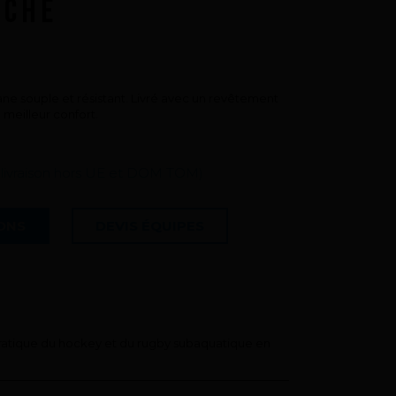
UCHE
Questions fréquentes sur les produits
et la fabrication
e souple et résistant. Livré avec un revêtement
meilleur confort.
 livraison hors UE et DOM TOM)
IONS
DEVIS ÉQUIPES
atique du hockey et du rugby subaquatique en