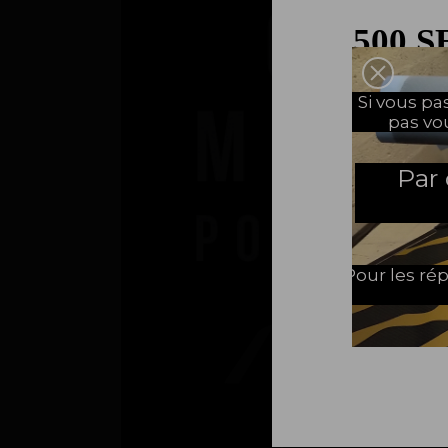
500 S
UNE 
Si vous p
pas vo
Par
Pour les rép