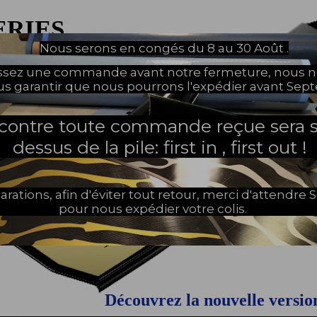
ERIES
Nous serons en congés du 8 au 30 Août .
NOUVELLE PAGE
assez une commande avant notre fermeture, nous 
us garantir que nous pourrons l'expédier avant Sep
 contre toute commande reçue sera s
dessus de la pile: first in , first out !
arations, afin d'éviter tout retour, merci d'attendr
pour nous expédier votre colis.
Découvrez la nouvelle versi