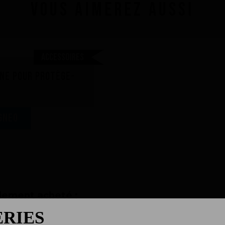
Vous aimerez aussi
Accessoires
ne pour protège-
GNEO
alement acheté :
ERIES