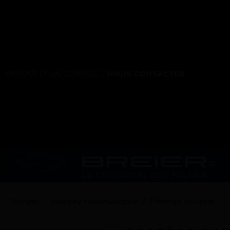
La marque
BESOIN D'UN CONSEIL ?
NOUS CONTACTER
Ce que nous voulons faire
Ce que nous vous apportons
Comment nous voulons le faire
Comment nous innovons
Une histoire d'innovations - Saison 1 :
Accueil
Hockey subaquatique
Protège bouche
Genesis
Une histoire d'innovations - Saison 2 :