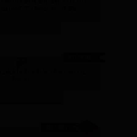
 droitier main moyenne ou petite
quatique de longueur 270 mm
83 €
27D
TTC - 45,83 € HT -
Accessoires
êtements néoprène pour protège-
bouche
7 €
MGNEO
TTC - 6,67 € HT -
450 SERIES