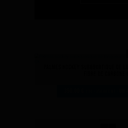
Palmes hockey subaquatique de l
fibre de carbone 
350,00 €
UH 
TTC - 350,00 € HT -