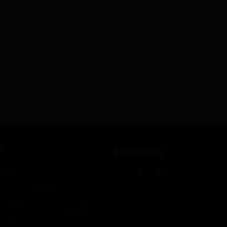
T
NOUS SUIVRE
ISON
Facebook
Instagram
ENT SÉCURISÉ
MODÈLE DE PALMES
ELLE DURETÉ POUR