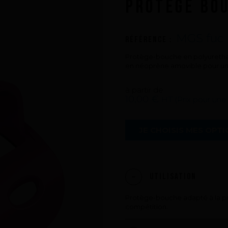
PROTÈGE BO
PUSH YOUR LIMITS
Une histoire d'innovations - Saison 3 :
Une histoire sans fin
MGS fuc
Référence :
Protège-bouche en polyurethan
en néoprène amovible pour un 
à partir de
10,00 €
HT (Prix pour une
JE CHOISIS MES OPT
Utilisation
Protège-bouche adapté à la pr
compétition.