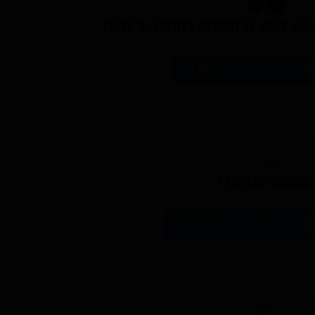
Paire d'inserts néoprène pour ch
5,00 €
NE
TTC - 5,00 € HT -
Protège bouche
10,00 €
M
TTC - 10,00 € HT -