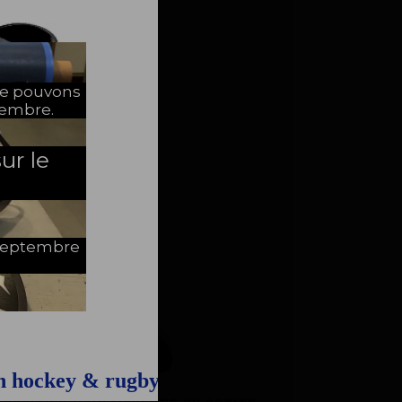
ne pouvons
tembre.
ur le
e Septembre
on hockey & rugby