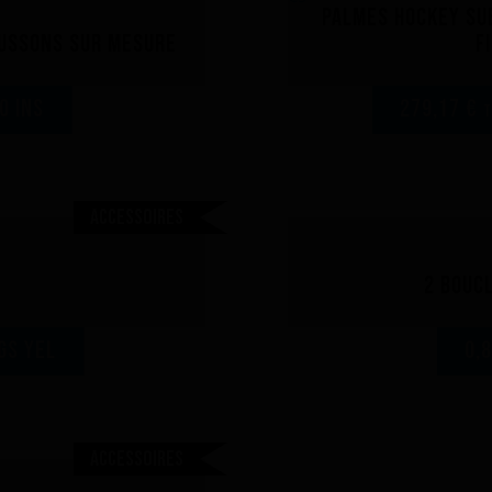
Palmes hockey su
aussons sur mesure
f
O INS
279,17 €
T
Accessoires
2 Bouc
GS yel
0,
Accessoires