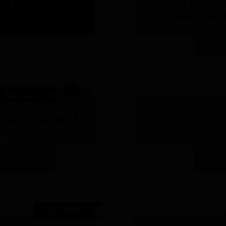
Paire de crosses
hockey suba
45,
450 SERIES
ongueur 450 mm en
Sachet de 5 rev
C8
450 B(x)C8
6,6
Accessoires