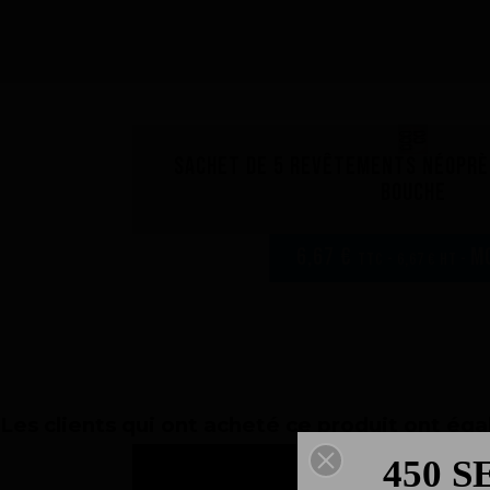
Sachet de 5 revêtements néoprè
bouche
6,67 €
M
TTC - 6,67 € HT -
Les clients qui ont acheté ce produit ont ég
450 S