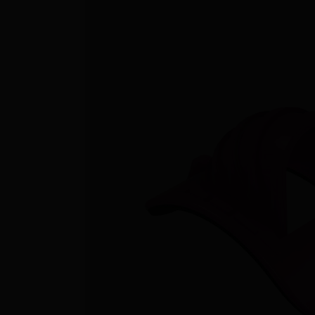
Nage avec palmes
Nage en eau vive
PSP
Rugby subaquatique
Sauvetage
Textile - Casquettes et bonnets
Tir sur cible