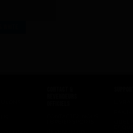
S white
CONTACT &
SUPPOR
REVENDEURS
OULONS
LIVRA
OFFICIELS
PAIEM
CONTACTEZ-NOUS
OUS
| BREIER SPORTS
QUEL 
ET QU
REVENDEURS
 VOULONS
MOI ?