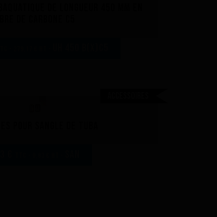
baquatique de longueur 450 mm en
ibre de carbone C5
UH 450 B(x)C5
TC - 279,17 € HT -
Accessoires
les pour sangle de tuba
83 €
san
TTC - 0,83 € HT -