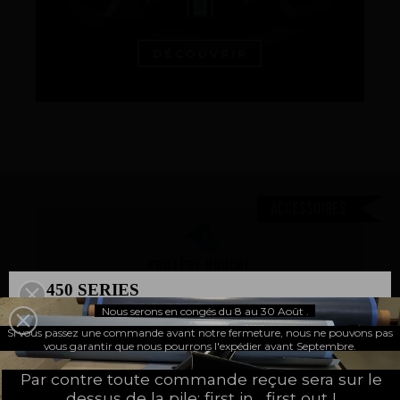
Accessoires
Protège bouche
450 SERIES
Nous serons en congés du 8 au 30 Août .
10,00 €
MGS tur
500 SERIES
TTC - 10,00 € HT -
Si vous passez une commande avant notre fermeture, nous ne pouvons pas
UNE NOUVELLE PAGE
vous garantir que nous pourrons l'expédier avant Septembre.
Par contre toute commande reçue sera sur le
dessus de la pile: first in , first out !