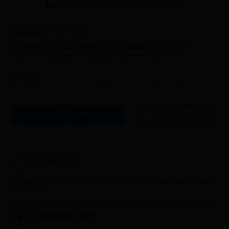
MGS bk
Référence :
Protège-bouche en polyurethane souple et résistant. Livré avec un
revêtement en néoprène amovible pour un meilleur confort.
à partir de
10,00 €
HT (Prix pour une livraison hors UE et DOM TOM)
JE CHOISIS MES OPTIONS
DEVIS ÉQUIPES
Utilisation
Protège-bouche adapté à la pratique du hockey et du rugby subaquatique en
compétition.
Caractéristiques