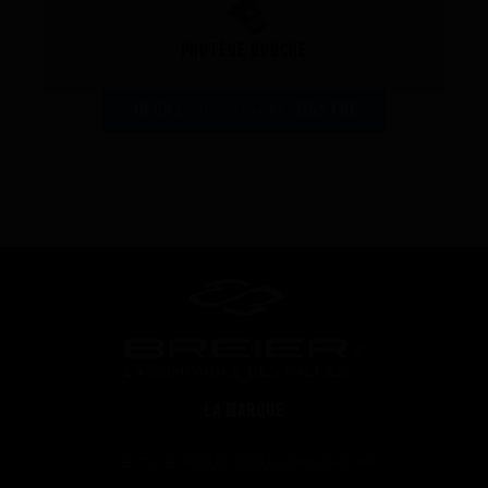
Protège bouche
10,00 €
MGS fuc
TTC - 10,00 € HT -
LA MARQUE
CE QUE NOUS VOULONS FAIRE