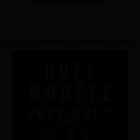
La marque
Ce que nous voulons faire
Les clients qui ont acheté ce produit ont également
acheté :
Ce que nous vous apportons
Comment nous voulons le faire
Comment nous innovons
Une histoire d'innovations - Saison 1 : Genesis
Une histoire d'innovations - Saison 2 : PUSH YOUR LIMITS
Une histoire d'innovations - Saison 3 : Une histoire sans fin