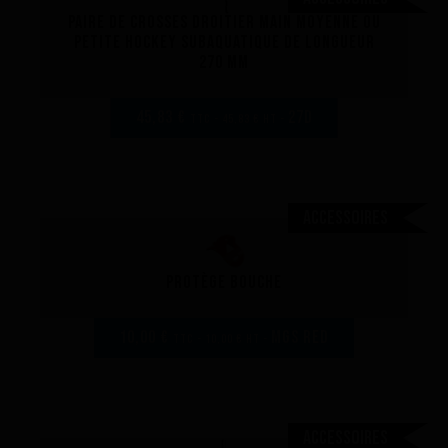
Paire de crosses droitier main moyenne ou
petite hockey subaquatique de longueur
270 mm
45,83 €
27D
TTC - 45,83 € HT -
Accessoires
Protège bouche
10,00 €
MGS red
TTC - 10,00 € HT -
Accessoires