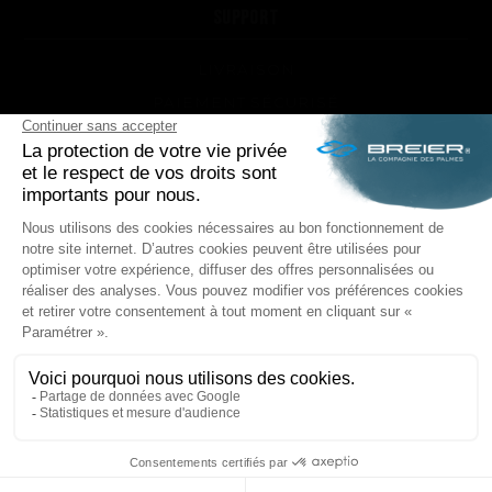
SUPPORT
LIVRAISON
PAIEMENT SÉCURISÉ
QUEL MODÈLE DE PALMES ET QUELLE DURETÉ
POUR MOI ?
RÉPARATIONS DE VOS PALMES BREIER
TRUCS ET ASTUCES
QUESTIONS FRÉQUENTES SUR LES PRODUITS ET
LA FABRICATION
NOUS SUIVRE
Facebook
Instagram
POLITIQUE DE CONFIDENTIALITÉ
MENTIONS LÉGALES
CONDITIONS GÉNÉRALES DE VENTE
PLAN DU SITE
208,33 € TTC
- 208,33 € HT
COMMANDER