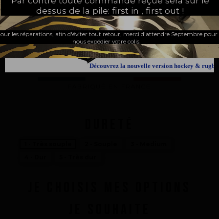
Par contre toute commande reçue sera sur le
dessus de la pile: first in , first out !
PARTAGER
our les réparations, afin d'éviter tout retour, merci d'attendre Septembre pour
nous expédier votre colis.
Découvrez la nouvelle version hockey & rugby
FABRIQUÉ EN FRANCE
DURETÉ
1 - Très souple
2 - Souple
3 - Medium
4 - Dur
5 - Très dur
JE CHOISIS MES OPTIONS
JE SOUHAITE