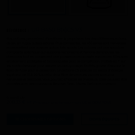
UR B450 B(x)C5 V3
Référence :
Nos voilures permettent d'améliorer la propulsion lors des différentes actions
de jeu en rugby subaquatique. Plus compactes, les 450 series sont nerveuses
et permettent une mise en action très rapide. Les voilures ont une structure
composite spécifique qui supporte les torsions et flexions dans toutes les
directions tout en conservant une puissance de poussée maximum. Elles sont
entièrement protégées et homologuées pour la compétition. Profilés en T sur
les bords d’attaque pour assurer un bon guidage. Profilés goutte d’eau sur le
bord de fuite pour la protection. Le carbone C5 procure un retour d'énergie
supérieur de 15 à 20 % à celui de la fibre de verre les palmes sont plus
nerveuses et réactives. Vous pourrez affronter les meilleurs. Elles peuvent être
montées avec des chaussons Beuchat, Seac, Mares, Pathos et Imersion.
à partir de
208,33 €
HT (Prix pour une livraison hors UE et DOM TOM)
La marque
JE CHOISIS MES OPTIONS
DEVIS ÉQUIPES
Ce que nous voulons faire