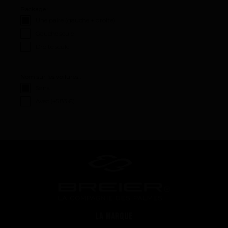
Package :
Une paire (gauche + droite)
Gauche seule
Droite seule
Nom sur les voilures :
Sans
Avec (+
5.83 €
)
La performance
La conception de nos palmes
Matériaux et composants
Les étapes de fabrication
Sur-mesure
Réparations de vos palmes Breier
LA MARQUE
Trucs et astuces