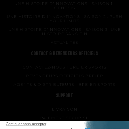
UNE HISTOIRE D'INNOVATIONS - SAISON 1 :
GENESIS
UNE HISTOIRE D'INNOVATIONS - SAISON 2 : PUSH
YOUR LIMITS
UNE HISTOIRE D'INNOVATIONS - SAISON 3 : UNE
HISTOIRE SANS FIN
ACTUALITÉS
CONTACT & REVENDEURS OFFICIELS
CONTACTEZ-NOUS | BREIER SPORTS
REVENDEURS OFFICIELS BREIER
AGENTS & DISTRIBUTEURS | BREIER SPORTS
SUPPORT
LIVRAISON
PAIEMENT SÉCURISÉ
QUEL MODÈLE DE PALMES ET QUELLE DURETÉ