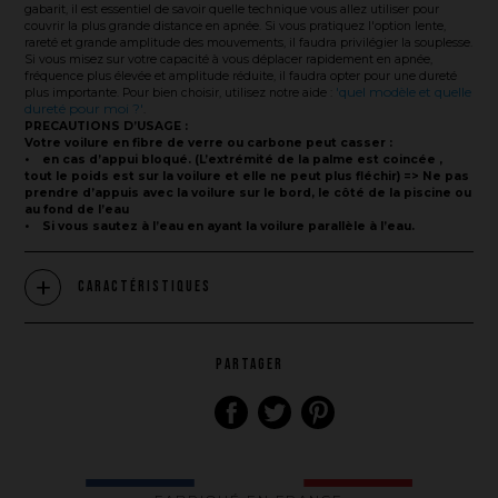
gabarit, il est essentiel de savoir quelle technique vous allez utiliser pour
couvrir la plus grande distance en apnée. Si vous pratiquez l'option lente,
rareté et grande amplitude des mouvements, il faudra privilégier la souplesse.
Si vous misez sur votre capacité à vous déplacer rapidement en apnée,
fréquence plus élevée et amplitude réduite, il faudra opter pour une dureté
'quel modèle et quelle
plus importante. Pour bien choisir, utilisez notre aide :
dureté pour moi ?'
.
PRECAUTIONS D’USAGE :
Votre voilure en fibre de verre ou carbone peut casser :
• en cas d’appui bloqué. (L’extrémité de la palme est coincée ,
tout le poids est sur la voilure et elle ne peut plus fléchir) => Ne pas
prendre d’appuis avec la voilure sur le bord, le côté de la piscine ou
au fond de l’eau
• Si vous sautez à l’eau en ayant la voilure parallèle à l’eau.
Caractéristiques
PARTAGER