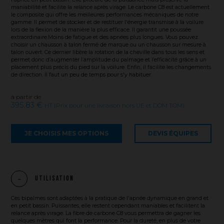
maniabilité et facilite la relance après virage. Le carbone C8 est actuellement
le composite qui offre les meilleures performances mécaniques de notre
gamme. Il permet de stocker et de restituer l'énergie transmise à la voilure
lors de la flexion de la manière la plus efficace. Il garantit une poussée
extraordinaire.Moins de fatigue et des apnées plus longues. Vous pouvez
choisir un chausson à talon fermé de marque ou un chausson sur mesure à
talon ouvert. Ce dernier libère la rotation de la cheville dans tous les sens et
permet donc d’augmenter l’amplitude du palmage et l’efficacité grâce à un
placement plus précis du pied sur la voilure. Enfin, il facilite les changements
de direction. Il faut un peu de temps pour s'y habituer.
à partir de
395,83 €
HT (Prix pour une livraison hors UE et DOM TOM)
JE CHOISIS MES OPTIONS
DEVIS ÉQUIPES
Utilisation
Ces bipalmes sont adaptées à la pratique de l'apnée dynamique en grand et
en petit bassin. Puissantes, elle restent cependant maniables et facilitent la
relance après virage. La fibre de carbone C8 vous permettra de gagner les
quelques mètres qui font la performance. Pour la dureté, en plus de votre