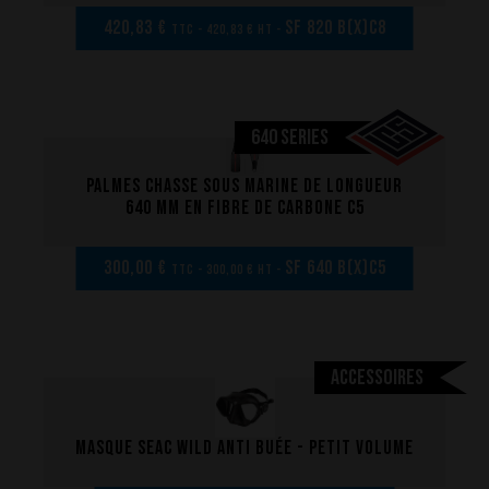
420,83 €
SF 820 B(x)C8
TTC - 420,83 € HT -
La conception de nos palmes
Matériaux et composants
Les étapes de fabrication
640 SERIES
Sur-mesure
Réparations de vos palmes Breier
Palmes chasse sous marine de longueur
640 mm en fibre de carbone C5
Trucs et astuces
Questions fréquentes sur les produits et la fabrication
300,00 €
SF 640 B(x)C5
TTC - 300,00 € HT -
Accessoires
Masque Seac Wild anti buée - Petit volume