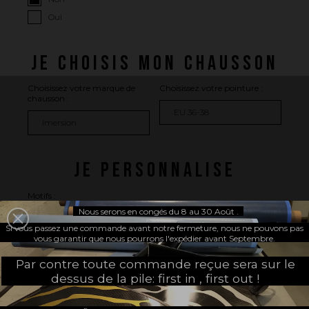
Oui
JE CHOISIS MON CHAUSSON
Choisissez votre marque de
Choisissez votre pointure :
chausson :
JE PERSONNALISE
Motifs :
Sans
Nous serons en congés du 8 au 30 Août .
Si vous passez une commande avant notre fermeture, nous ne pouvons pas
Côté chausson (+
16.67 €
)
vous garantir que nous pourrons l'expédier avant Septembre.
Côté talon (+
16.67 €
)
Par contre toute commande reçue sera sur le
Côté chausson et talon (+
33.33 €
)
dessus de la pile: first in , first out !