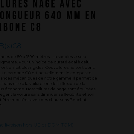
ILURES NAGE AVEC
Questions fréquentes sur les produits
et la fabrication
LONGUEUR 640 MM EN
RBONE C8
B(x)C8
ances de 50 à 1500 mètres . La souplesse sera
augmente. Pour un indice de dureté égal à celui
ront en fait plus rigides. Ces voilures ne sont donc
s. Le carbone C8 est actuellement le composite
ormances mécaniques de notre gamme. Il permet de
 transmise à la voilure lors de la flexion de la
 plus économe. Nos voilures de nage sont équipées
ègent la voilure sans diminuer sa flexibilité et son
t être montées avec des chaussons Beuchat,
n.
une livraison hors UE et DOM TOM)