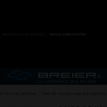
La marque
BESOIN D'UN CONSEIL ?
NOUS CONTACTER
Ce que nous voulons faire
Ce que nous vous apportons
Comment nous voulons le faire
Comment nous innovons
Une histoire d'innovations - Saison 1 :
en fibre de carbone
Paire de voilures nage avec palme
Genesis
Une histoire d'innovations - Saison 2 :