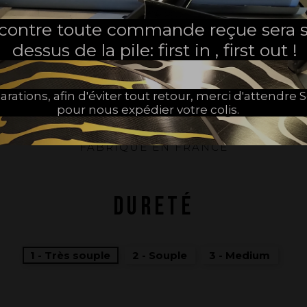
Caractéristiques
 contre toute commande reçue sera s
dessus de la pile: first in , first out !
PARTAGER
arations, afin d'éviter tout retour, merci d'attendr
pour nous expédier votre colis.
FABRIQUÉ EN FRANCE
DURETÉ
1 - Très souple
2 - Souple
3 - Medium