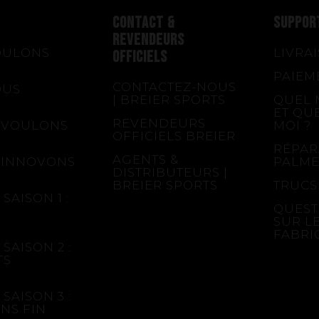
CONTACT &
SUPPOR
REVENDEURS
OULONS
LIVRA
OFFICIELS
PAIEM
CONTACTEZ-NOUS
OUS
| BREIER SPORTS
QUEL 
ET QU
REVENDEURS
 VOULONS
MOI ?
OFFICIELS BREIER
RÉPAR
AGENTS &
 INNOVONS
PALME
DISTRIBUTEURS |
BREIER SPORTS
TRUCS
SAISON 1 :
QUEST
SUR L
FABRI
SAISON 2 :
TS
SAISON 3 :
NS FIN