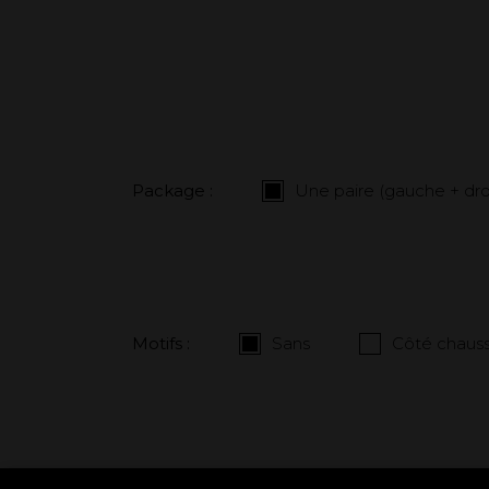
Package :
Une paire (gauche + dro
Motifs :
Sans
Côté chauss