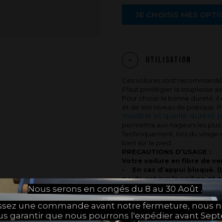
JE CHOISIS MES OPT
Utilisation
Ces voilures sont recommandée
il faut privilégier la souplesse
Pour choisir la bonne dureté, i
et de son niveau de pratique. Po
modèle et quelle dureté p
permettra aux nageurs les plus 
Techniquement, lors du virage c
bien sur le pied.
PRECAUTIONS D’USAGE :
Votre voilure en fibre de v
• En cas d’appui bloqué. (L
poids est sur la voilure et 
d’appuis avec la voilure sur
Nous serons en congés du 8 au 30 Août .
l’eau
assez une commande avant notre fermeture, nous 
• Si vous sautez à l’eau en 
us garantir que nous pourrons l'expédier avant Sep