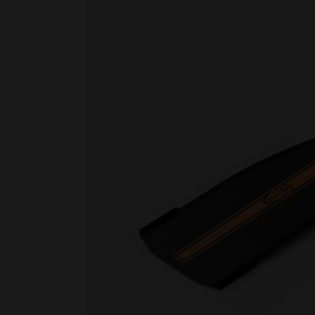
Nage avec palmes
Nage en eau vive
PSP
Rugby subaquatique
Sauvetage
Textile - Casquettes et bonnets
Tir sur cible