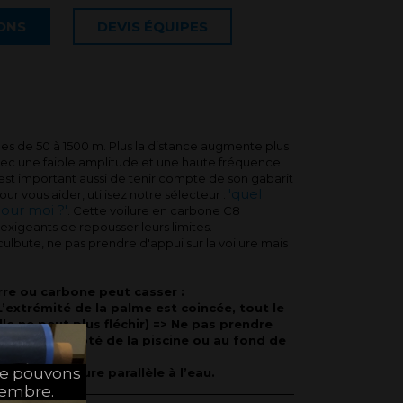
IONS
DEVIS ÉQUIPES
s de 50 à 1500 m. Plus la distance augmente plus
 avec une faible amplitude et une haute fréquence.
l est important aussi de tenir compte de son gabarit
'quel
ur vous aider, utilisez notre sélecteur :
our moi ?'
. Cette voilure en carbone C8
exigeants de repousser leurs limites.
ulbute, ne pas prendre d'appui sur la voilure mais
erre ou carbone peut casser :
’extrémité de la palme est coincée, tout le
elle ne peut plus fléchir) => Ne pas prendre
 le fond, le côté de la piscine ou au fond de
ne pouvons
ayant la voilure parallèle à l’eau.
tembre.