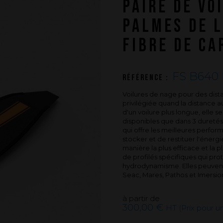
PAIRE DE VO
PUSH YOUR LIMITS
PALMES DE 
Une histoire d'innovations - Saison 3 :
Une histoire sans fin
FIBRE DE CA
FS B640 
Référence :
Voilures de nage pour des dist
privilégiée quand la distance 
d'un voilure plus longue, elle se
disponibles que dans 3 dureté
qui offre les meilleures perf
stocker et de restituer l'énergie
manière la plus efficace et la
de profilés spécifiques qui prot
hydrodynamisme. Elles peuven
Seac, Mares, Pathos et Imersio
à partir de
300,00 €
HT (Prix pour 