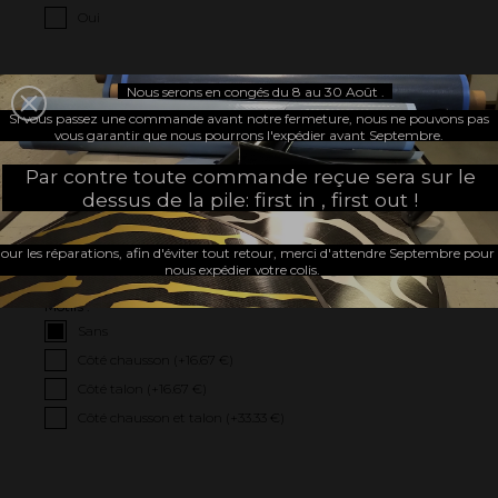
Oui
JE CHOISIS MON CHAUSSON
Nous serons en congés du 8 au 30 Août .
Si vous passez une commande avant notre fermeture, nous ne pouvons pas
Choisissez votre marque de
Choisissez votre pointure :
vous garantir que nous pourrons l'expédier avant Septembre.
chausson :
Par contre toute commande reçue sera sur le
dessus de la pile: first in , first out !
our les réparations, afin d'éviter tout retour, merci d'attendre Septembre pour
JE PERSONNALISE
nous expédier votre colis.
Motifs :
Sans
Côté chausson (+
16.67 €
)
Côté talon (+
16.67 €
)
Côté chausson et talon (+
33.33 €
)