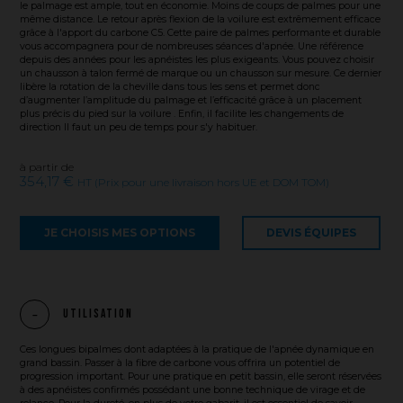
le palmage est ample, tout en économie. Moins de coups de palmes pour une
même distance. Le retour après flexion de la voilure est extrêmement efficace
grâce à l'apport du carbone C5. Cette paire de palmes performante et durable
vous accompagnera pour de nombreuses séances d'apnée. Une référence
depuis des années pour les apnéistes les plus exigeants. Vous pouvez choisir
un chausson à talon fermé de marque ou un chausson sur mesure. Ce dernier
libère la rotation de la cheville dans tous les sens et permet donc
d’augmenter l’amplitude du palmage et l’efficacité grâce à un placement
plus précis du pied sur la voilure . Enfin, il facilite les changements de
direction Il faut un peu de temps pour s'y habituer.
à partir de
354,17 €
HT (Prix pour une livraison hors UE et DOM TOM)
JE CHOISIS MES OPTIONS
DEVIS ÉQUIPES
Utilisation
Ces longues bipalmes dont adaptées à la pratique de l'apnée dynamique en
grand bassin. Passer à la fibre de carbone vous offrira un potentiel de
progression important. Pour une pratique en petit bassin, elle seront réservées
à des apnéistes confirmés possédant une bonne technique de virage et de