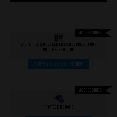
Accessoires
La performance
Sachet de 5 revêtements néoprène pour
protège-bouche
La conception de nos palmes
Matériaux et composants
6,67 €
MGNEO
TTC - 6,67 € HT -
Les étapes de fabrication
Sur-mesure
Réparations de vos palmes Breier
Accessoires
Trucs et astuces
Questions fréquentes sur les produits et la fabrication
Protège bouche