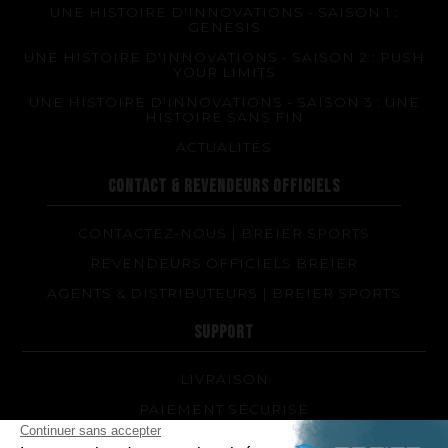
UNE HISTOIRE D'INNOVATIONS - SAISON 1 :
GENESIS
UNE HISTOIRE D'INNOVATIONS - SAISON 2 : PUSH
YOUR LIMITS
UNE HISTOIRE D'INNOVATIONS - SAISON 3 : UNE
HISTOIRE SANS FIN
ACTUALITÉS
CONTACT & REVENDEURS OFFICIELS
CONTACTEZ-NOUS | BREIER SPORTS
REVENDEURS OFFICIELS BREIER
AGENTS & DISTRIBUTEURS | BREIER SPORTS
SUPPORT
LIVRAISON
PAIEMENT SÉCURISÉ
QUEL MODÈLE DE PALMES ET QUELLE DURETÉ