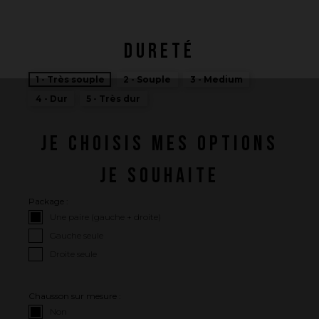
Comment nous voulons le faire
Comment nous innovons
DURETÉ
Une histoire d'innovations - Saison 1 : Genesis
Une histoire d'innovations - Saison 2 : PUSH YOUR LIMITS
1 - Très souple
2 - Souple
3 - Medium
Une histoire d'innovations - Saison 3 : Une histoire sans fin
4 - Dur
5 - Très dur
JE CHOISIS MES OPTIONS
JE SOUHAITE
Package :
Une paire (gauche + droite)
Gauche seule
Droite seule
Chausson sur mesure :
Non