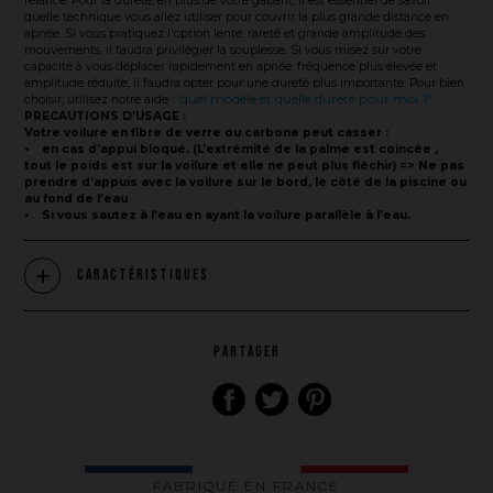
relance. Pour la dureté, en plus de votre gabarit, il est essentiel de savoir
quelle technique vous allez utiliser pour couvrir la plus grande distance en
apnée. Si vous pratiquez l'option lente, rareté et grande amplitude des
mouvements, il faudra privilégier la souplesse. Si vous misez sur votre
capacité à vous déplacer rapidement en apnée, fréquence plus élevée et
amplitude réduite, il faudra opter pour une dureté plus importante. Pour bien
'quel modèle et quelle dureté pour moi ?'
choisir, utilisez notre aide :
.
PRECAUTIONS D’USAGE :
Votre voilure en fibre de verre ou carbone peut casser :
• en cas d’appui bloqué. (L’extrémité de la palme est coincée ,
tout le poids est sur la voilure et elle ne peut plus fléchir) => Ne pas
prendre d’appuis avec la voilure sur le bord, le côté de la piscine ou
au fond de l’eau
• Si vous sautez à l’eau en ayant la voilure parallèle à l’eau.
Caractéristiques
PARTAGER
La marque
Ce que nous voulons faire
Ce que nous vous apportons
FABRIQUÉ EN FRANCE