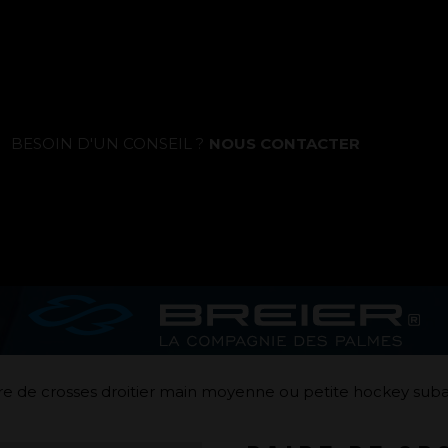
La marque
BESOIN D'UN CONSEIL ?
NOUS CONTACTER
Ce que nous voulons faire
Ce que nous vous apportons
Comment nous voulons le faire
Comment nous innovons
Une histoire d'innovations - Saison 1 :
re de crosses droitier main moyenne ou petite hockey su
Genesis
Une histoire d'innovations - Saison 2 :