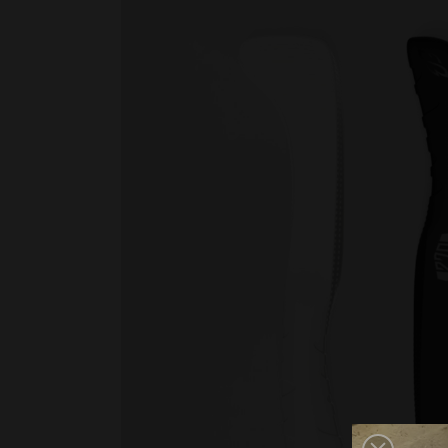
Nage avec palmes
Nage en eau vive
PSP
Rugby subaquatique
Sauvetage
Textile - Casquettes et bonnets
Tir sur cible