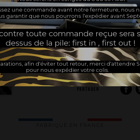
assez une commande avant notre fermeture, nous 
us garantir que nous pourrons l'expédier avant Sep
Utilisation
 contre toute commande reçue sera s
Pour la pratique exclusive du
dessus de la pile: first in , first out !
Droitier.
Caractéristiques
arations, afin d'éviter tout retour, merci d'attendr
pour nous expédier votre colis.
PARTAGER
FABRIQUÉ EN FRANCE