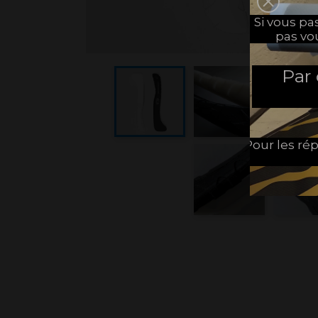
Si vous p
pas vo
Par
Pour les rép