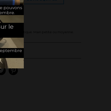
ne pouvons
tembre.
ur le
 hockey subaquatique. Main petite ou moyenne.
e Septembre