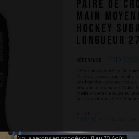
PAIRE DE CR
PUSH YOUR LIMITS
MAIN MOYEN
Une histoire d'innovations - Saison 3 :
Une histoire sans fin
HOCKEY SUB
LONGUEUR 2
27D 2393
Référence :
Défaut: irrégularités sur la poi
Paire de crosses pour droitier e
une blanche. Longueur de 270
dérapant et maniable. Toutes le
meilleur contrôle du palet. La l
passes ou les tirs et déclenche
à partir de
29,17 €
HT (Prix pour une
JE CHOISIS MES OPT
Nous serons en congés du 8 au 30 Août .