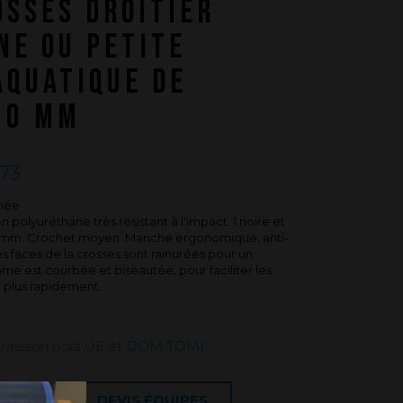
OSSES DROITIER
Questions fréquentes sur les produits
et la fabrication
NE OU PETITE
AQUATIQUE DE
70 MM
73
gnée
n polyuréthane très résistant à l'impact. 1 noire et
 mm. Crochet moyen. Manche ergonomique, anti-
s faces de la crosses sont rainurées pour un
ame est courbée et biseautée, pour faciliter les
r plus rapidement.
 livraison hors UE et DOM TOM)
IONS
DEVIS ÉQUIPES