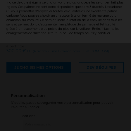
indice de dureté égal à celui d'un voilure plus longue, elles seront en fait plus
rigides. Ces palmes ne sont donc disponibles que dans 3 duretés. Le carbone
C5 vous permettra d'apprécier toutes les qualités d'une excellente palme
carbone. Vous pouvez choisir un chausson à talon fermé de marque ou un
chausson sur mesure. Ce dernier libère la rotation de la cheville dans tous les
sens et permet donc d’augmenter l’amplitude du palmage et l’efficacité
grâce à un placement plus précis du pied sur la voilure . Enfin, il facilite les
changements de direction. Il faut un peu de temps pour s'y habituer.
à partir de
300,00 €
HT (Prix pour une livraison hors UE et DOM TOM)
JE CHOISIS MES OPTIONS
DEVIS ÉQUIPES
Personnalisation
N'oubliez pas de sauvegarder votre personnalisation pour pouvoir
l'ajouter au panier
options