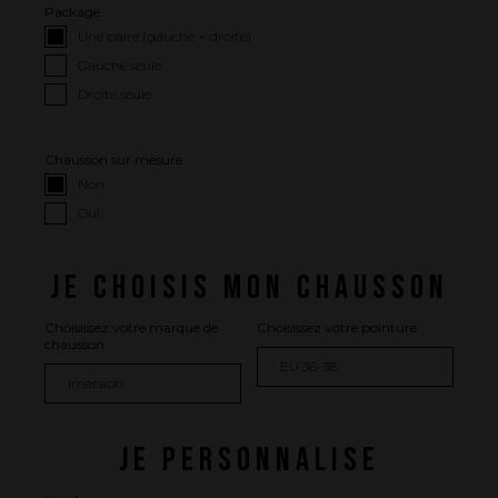
Package :
Une paire (gauche + droite)
Gauche seule
Droite seule
Chausson sur mesure :
Non
Oui
JE CHOISIS MON CHAUSSON
Choisissez votre marque de
Choisissez votre pointure :
chausson :
JE PERSONNALISE