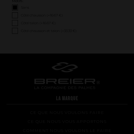
Motifs :
La performance
Sans
Côté chausson (+
16.67 €
)
La conception de nos palmes
Côté talon (+
16.67 €
)
Matériaux et composants
Côté chausson et talon (+
33.33 €
)
Les étapes de fabrication
Sur-mesure
Réparations de vos palmes Breier
Trucs et astuces
Questions fréquentes sur les produits et la fabrication
LA MARQUE
CE QUE NOUS VOULONS FAIRE
CE QUE NOUS VOUS APPORTONS
COMMENT NOUS VOULONS LE FAIRE