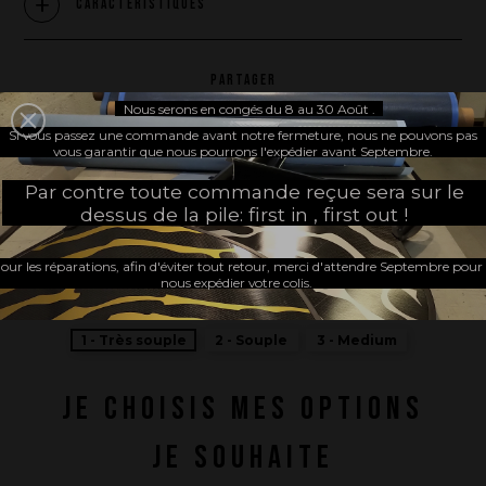
Caractéristiques
PARTAGER
Nous serons en congés du 8 au 30 Août .
Si vous passez une commande avant notre fermeture, nous ne pouvons pas
vous garantir que nous pourrons l'expédier avant Septembre.
Par contre toute commande reçue sera sur le
dessus de la pile: first in , first out !
FABRIQUÉ EN FRANCE
our les réparations, afin d'éviter tout retour, merci d'attendre Septembre pour
nous expédier votre colis.
DURETÉ
1 - Très souple
2 - Souple
3 - Medium
JE CHOISIS MES OPTIONS
JE SOUHAITE