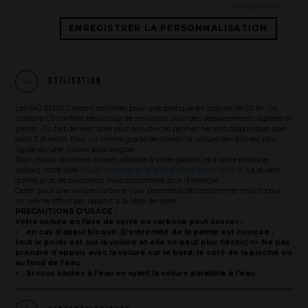
250 caractères max
ENREGISTRER LA PERSONNALISATION
La marque
Ce que nous voulons faire
Utilisation
Ce que nous vous apportons
Les 640 SERIES seront parfaites pour une pratique en piscine de 25 m . Le
Comment nous voulons le faire
carbone C5 confère beaucoup de nervosité, pour des déplacements rapides et
précis . Du fait de leur taille plus réduite ces palmes ne sont disponibles que
Comment nous innovons
dans 3 duretés. Pour un même grade de dureté, la voilure des 640 est plus
rigide qu'une voilure plus longue.
Une histoire d'innovations - Saison 1 : Genesis
Pour choisir la bonne dureté, adaptée à votre gabarit et à votre pratique,
'quel modèle et quelle dureté pour moi ?'
utilisez notre aide :
. La dureté
Une histoire d'innovations - Saison 2 : PUSH YOUR LIMITS
donne plus de puissance mais consomme plus d'énergie.
Opter pour une voilure carbone vous permettra de consommer moins pour
Une histoire d'innovations - Saison 3 : Une histoire sans fin
un même effort par rapport à la fibre de verre.
PRECAUTIONS D’USAGE :
Votre voilure en fibre de verre ou carbone peut casser :
• en cas d’appui bloqué. (L’extrémité de la palme est coincée ,
tout le poids est sur la voilure et elle ne peut plus fléchir) => Ne pas
prendre d’appuis avec la voilure sur le bord, le côté de la piscine ou
au fond de l’eau
• Si vous sautez à l’eau en ayant la voilure parallèle à l’eau.