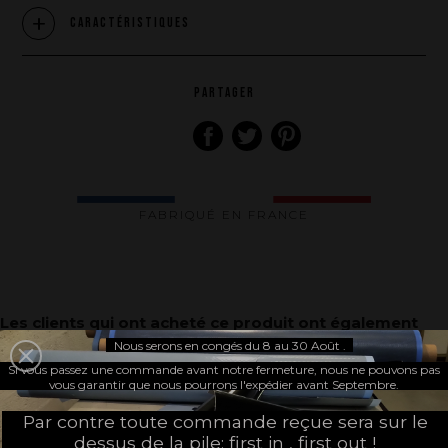
Ce que nous vous apportons
Caractéristiques
Comment nous voulons le faire
Comment nous innovons
PARTAGER
Une histoire d'innovations - Saison 1 : Genesis
Une histoire d'innovations - Saison 2 : PUSH YOUR LIMITS
Une histoire d'innovations - Saison 3 : Une histoire sans fin
FABRIQUÉ EN FRANCE
Les clients qui ont acheté ce produit ont également
acheté :
Nous serons en congés du 8 au 30 Août .
Si vous passez une commande avant notre fermeture, nous ne pouvons pas
vous garantir que nous pourrons l'expédier avant Septembre.
Par contre toute commande reçue sera sur le
dessus de la pile: first in , first out !