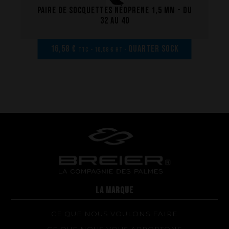
Paire de socquettes néoprene 1,5 mm - Du
32 au 40
16,58 €
Quarter sock
TTC - 16,58 € HT -
La performance
La conception de nos palmes
Matériaux et composants
Les étapes de fabrication
Sur-mesure
Réparations de vos palmes Breier
LA MARQUE
Trucs et astuces
CE QUE NOUS VOULONS FAIRE
Questions fréquentes sur les produits et la fabrication
CE QUE NOUS VOUS APPORTONS