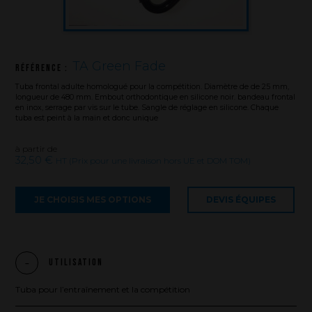
TA Green Fade
Référence :
Tuba frontal adulte homologué pour la compétition. Diamètre de de 25 mm,
longueur de 480 mm. Embout orthodontique en silicone noir. bandeau frontal
en inox, serrage par vis sur le tube. Sangle de réglage en silicone. Chaque
tuba est peint à la main et donc unique
à partir de
32,50 €
HT (Prix pour une livraison hors UE et DOM TOM)
JE CHOISIS MES OPTIONS
DEVIS ÉQUIPES
La marque
Utilisation
Tuba pour l’entraînement et la compétition
Ce que nous voulons faire