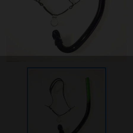
Sauvetage
Textile - Casquettes et bonnets
Tir sur cible