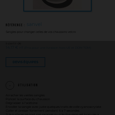
sanvel
Référence :
Sangles pour changer celles de vos chaussons velcro
à partir de
14,17 €
HT (Prix pour une livraison hors UE et DOM TOM)
DEVIS ÉQUIPES
Utilisation
Arracher les vieilles sangles
Poncer la surface du chausson
Dégraisser à l'acétone
Encoller la sangle avec juste quelques traits de colle cyanoacrylate
Coller et presser fortement pendant 6 à 7 secondes.
Si le surfaces ne sont pas propres ou si le chausson est trop vieux