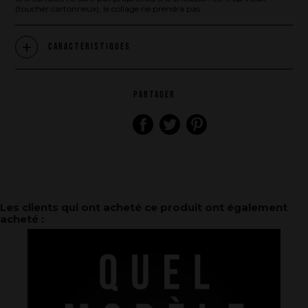
(toucher cartonneux), le collage ne prendra pas.
La marque
Caractéristiques
Ce que nous voulons faire
PARTAGER
Ce que nous vous apportons
Comment nous voulons le faire
Comment nous innovons
Une histoire d'innovations - Saison 1 : Genesis
Une histoire d'innovations - Saison 2 : PUSH YOUR LIMITS
Une histoire d'innovations - Saison 3 : Une histoire sans fin
Les clients qui ont acheté ce produit ont également
acheté :