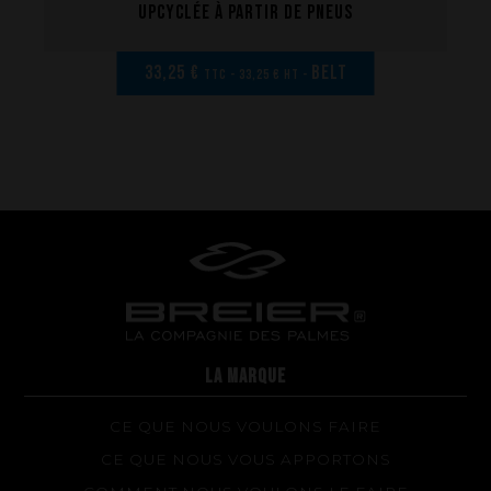
upcyclée à partir de pneus
La performance
33,25 €
BELT
TTC - 33,25 € HT -
La conception de nos palmes
Matériaux et composants
Les étapes de fabrication
Sur-mesure
Réparations de vos palmes Breier
Trucs et astuces
Questions fréquentes sur les produits et la fabrication
LA MARQUE
CE QUE NOUS VOULONS FAIRE
CE QUE NOUS VOUS APPORTONS