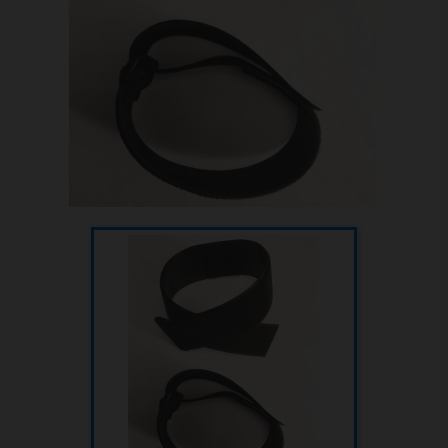
Sauvetage
Textile - Casquettes et bonnets
Tir sur cible