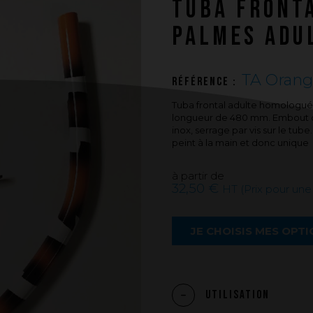
TUBA FRONT
PUSH YOUR LIMITS
PALMES ADU
Une histoire d'innovations - Saison 3 :
Une histoire sans fin
TA Orang
Référence :
Tuba frontal adulte homologué
longueur de 480 mm. Embout or
inox, serrage par vis sur le tu
peint à la main et donc unique
à partir de
32,50 €
HT (Prix pour un
JE CHOISIS MES OPT
Utilisation