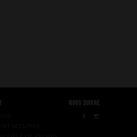
T
NOUS SUIVRE
ISON
Facebook
Instagram
ENT SÉCURISÉ
MODÈLE DE PALMES