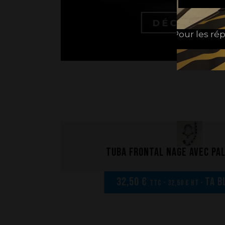
Pour les rép
Tuba frontal nage avec pa
32,50 €
TA B
TTC - 32,50 € HT -