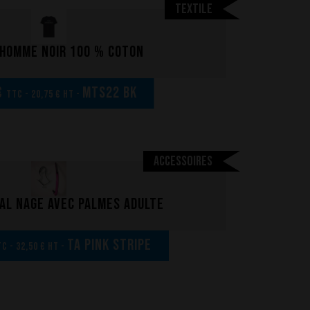
Textile
 homme noir 100 % coton
€
MTS22 BK
TTC - 20,75 € HT -
Accessoires
al nage avec palmes adulte
TA Pink Stripe
C - 32,50 € HT -