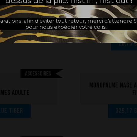
dessus de la pile: first in , first out !
arations, afin d'éviter tout retour, merci d'attendr
T Shirt
pour nous expédier votre colis.
20,75 
Accessoires
Monopalme nage a
lmes adulte
f
lue Tiger
329,17 