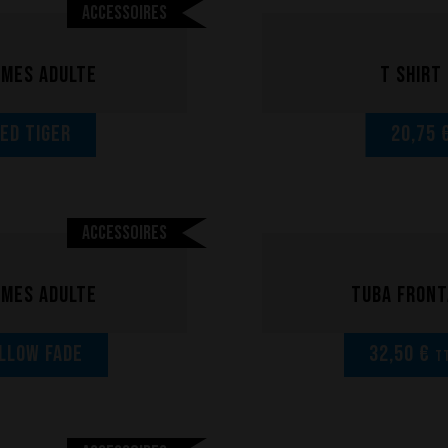
Accessoires
lmes adulte
T Shirt
Red Tiger
20,75 
Accessoires
lmes adulte
Tuba front
llow Fade
32,50 €
TT