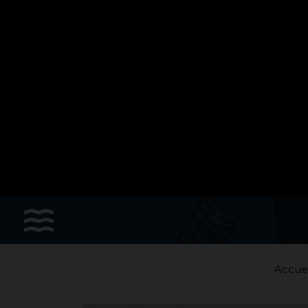
Les sports
Accessoires
Apnée dynamique horizontale
Apnée poids constant
Bonnes affaires
Accuei
Chasse sous-marine
Hockey subaquatique