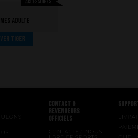
Accessoires
lmes adulte
lver Tiger
CONTACT &
SUPPOR
REVENDEURS
OULONS
LIVRA
OFFICIELS
PAIEM
CONTACTEZ-NOUS
OUS
| BREIER SPORTS
QUEL 