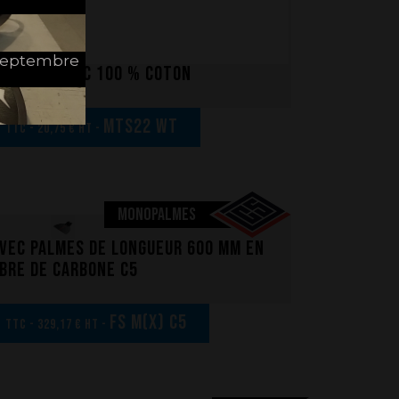
e Septembre
 homme blanc 100 % coton
€
MTS22 WT
TTC - 20,75 € HT -
MONOPALMES
vec palmes de longueur 600 mm en
ibre de carbone C5
€
FS M(x) C5
TTC - 329,17 € HT -