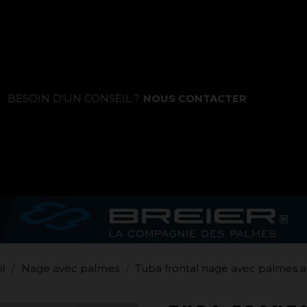
La marque
BESOIN D'UN CONSEIL ?
NOUS CONTACTER
Ce que nous voulons faire
Ce que nous vous apportons
Comment nous voulons le faire
Comment nous innovons
Une histoire d'innovations - Saison 1 :
l
Nage avec palmes
Tuba frontal nage avec palmes a
Genesis
Une histoire d'innovations - Saison 2 :