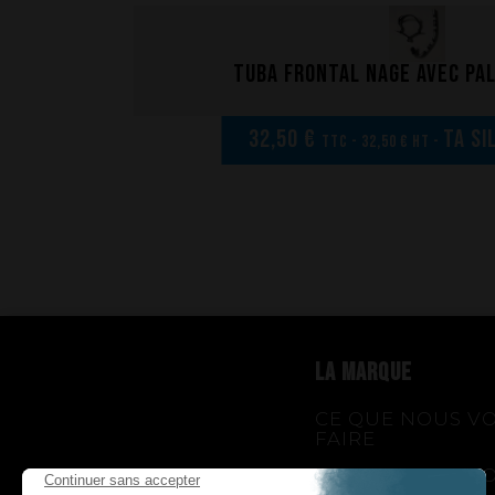
Tuba frontal nage avec pa
32,50 €
TA Si
TTC - 32,50 € HT -
LA MARQUE
CE QUE NOUS V
FAIRE
CE QUE NOUS V
APPORTONS