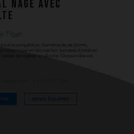
AL NAGE AVEC
Questions fréquentes sur les produits
et la fabrication
LTE
e Tiger
 pour la compétition. Diamètre de de 25 mm,
thodontique en silicone noir. bandeau frontal en
be. Sangle de réglage en silicone. Chaque tuba est
e livraison hors UE et DOM TOM)
IONS
DEVIS ÉQUIPES