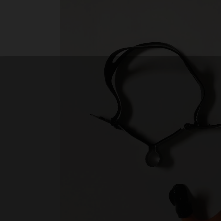
Nage avec palmes
Nage en eau vive
PSP
Rugby subaquatique
Sauvetage
Textile - Casquettes et bonnets
Tir sur cible