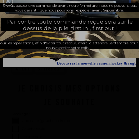
Si vous passez une commande avant notre fermeture, nous ne pouvons pas
UNE NOUVELLE PAGE
vous garantir que nous pourrons l'expédier avant Septembre.
Par contre toute commande reçue sera sur le
FABRIQUÉ EN FRANCE
dessus de la pile: first in , first out !
our les réparations, afin d'éviter tout retour, merci d'attendre Septembre pour
DURETÉ
nous expédier votre colis.
1 - Très souple
2 - Souple
3 - Medium
Découvrez la nouvelle version hockey & rugby
4 - Dur
5 - Très dur
JE CHOISIS MES OPTIONS
JE SOUHAITE
Package :
Une paire (gauche + droite)
Gauche seule
Droite seule