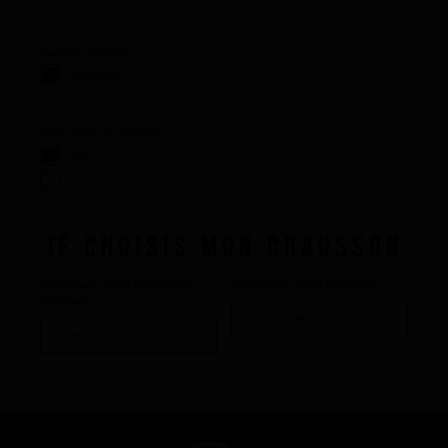
Largeur voilure :
Standard
Chausson sur mesure :
Non
Oui
JE CHOISIS MON CHAUSSON
Choisissez votre marque de
Choisissez votre pointure :
chausson :
La performance
La conception de nos palmes
Matériaux et composants
Les étapes de fabrication