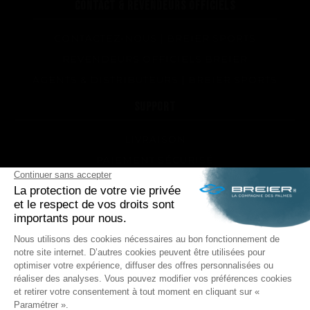
CONTACT & REVENDEURS OFFICIELS
CONTACTEZ-NOUS | BREIER SPORTS
REVENDEURS OFFICIELS BREIER
AGENTS & DISTRIBUTEURS | BREIER SPORTS
SUPPORT
LIVRAISON
PAIEMENT SÉCURISÉ
QUEL MODÈLE DE PALMES ET QUELLE DURETÉ
POUR MOI ?
RÉPARATIONS DE VOS PALMES BREIER
TRUCS ET ASTUCES
QUESTIONS FRÉQUENTES SUR LES PRODUITS ET
LA FABRICATION
NOUS SUIVRE