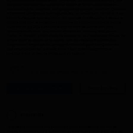
et permettent une mise en action très rapide. Les voilures ont une structure
composite spécifique qui supporte les torsions et flexions dans toutes les
directions tout en conservant une puissance de poussée maximum. Elles sont
entièrement protégées et homologuées pour la compétition. Profilés en T sur
les bords d’attaque pour assurer un bon guidage. Profilés goutte d’eau sur le
bord de fuite pour la protection. Le carbone C5 procure un retour d'énergie
supérieur de 15 à 20 % à celui de la fibre de verre les palmes sont plus
nerveuses et réactives. Vous pourrez affronter les meilleurs. Vous pouvez
choisir un chausson à talon fermé de marque ou un chausson sur mesure. Ce
dernier libère la rotation de la cheville dans tous les sens et permet donc
d’augmenter l’amplitude du palmage et l’efficacité grâce à un placement
plus précis du pied sur la voilure. Enfin, il facilite les changements de
direction. Il faut un peu de temps pour s'y habituer.
à partir de
279,17 €
HT (Prix pour une livraison hors UE et DOM TOM)
JE CHOISIS MES OPTIONS
DEVIS ÉQUIPES
Utilisation
La marque
Cette palme conviendra aux joueurs qui doivent déclencher très vite de
courtes accélérations sur 5 ou 6 mètres. La mise en action de la 450 serie est