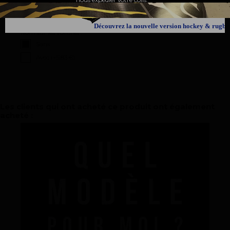
Droite seule
Découvrez la nouvelle version hockey & rugby
Nom sur les voilures :
Sans
Avec (+
5.83 €
)
Les clients qui ont acheté ce produit ont également
acheté :