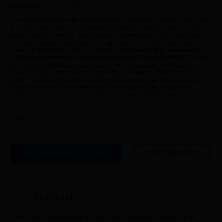
UH B450 B(x)C8 V3
Référence :
Nos voilures sont spécialement étudiées pour améliorer la propulsion lors des
phases d’action en hockey subaquatique. Plus compactes, les 450 series sont
nerveuses et permettent une mise en action très rapide. Les voilures ont une
structure composite spécifique qui supporte les torsions et flexions dans
toutes les directions tout en conservant une puissance de poussée maximum.
Elles sont entièrement protégées et homologuées pour la compétition. Profilés
en T sur les bords d’attaque pour assurer un bon guidage. Profilés goutte
d’eau sur le bord de fuite pour la protection. Le carbone C8 est le plus
performant de notre gamme, rendement supérieur de 4 à 5 % à celui du C5.
Vous aurez des palmes extrêmement performantes. Elles peuvent être
montées avec des chaussons Beuchat, Seac, Mares, Pathos et Imersion.
à partir de
279,17 €
HT (Prix pour une livraison hors UE et DOM TOM)
JE CHOISIS MES OPTIONS
DEVIS ÉQUIPES
Utilisation
Cette voilure conviendra aux joueurs qui doivent déclencher très vite de