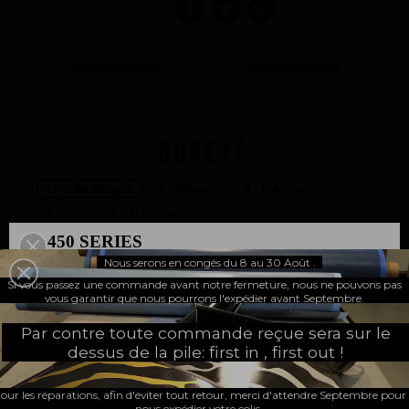
FABRIQUÉ EN FRANCE
DURETÉ
1 - Très souple
2 - Souple
3 - Medium
4 - Dur
5 - Très dur
450 SERIES
JE CHOISIS MES OPTIONS
Nous serons en congés du 8 au 30 Août .
500 SERIES
Si vous passez une commande avant notre fermeture, nous ne pouvons pas
UNE NOUVELLE PAGE
vous garantir que nous pourrons l'expédier avant Septembre.
JE SOUHAITE
Par contre toute commande reçue sera sur le
Package :
dessus de la pile: first in , first out !
Une paire (gauche + droite)
Gauche seule
our les réparations, afin d'éviter tout retour, merci d'attendre Septembre pour
nous expédier votre colis.