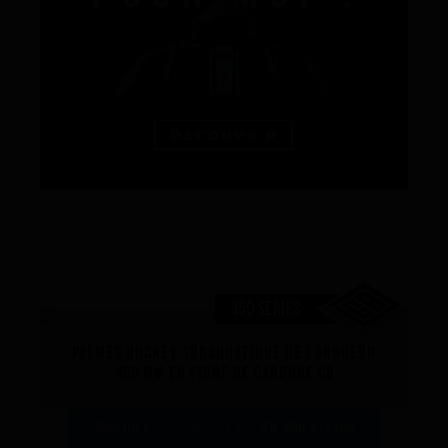
La performance
450 SERIES
La conception de nos palmes
Palmes hockey subaquatique de longueur
Matériaux et composants
450 mm en fibre de carbone C8
Les étapes de fabrication
Sur-mesure
350,00 €
UH 450 B(x)C8
TTC - 350,00 € HT -
Réparations de vos palmes Breier