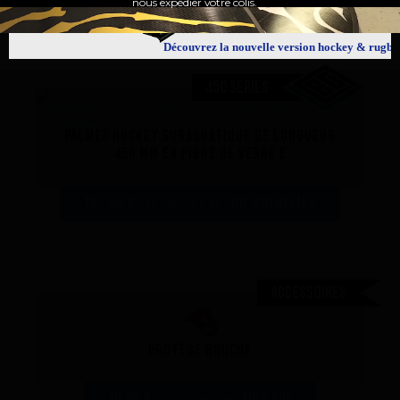
nous expédier votre colis.
Découvrez la nouvelle version hockey & rugby
450 SERIES
Palmes hockey subaquatique de longueur
450 mm en fibre de verre E
187,50 €
UH 450 B(x)EG
TTC - 187,50 € HT -
Accessoires
Protège bouche
10,00 €
MGS fuc