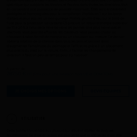
d'atteindre des grandes vitesses. Les voilures ont une structure composite
spécifique qui supporte les torsions et flexions dans toutes les directions tout
en conservant une puissance de poussée maximum. Elles sont entièrement
protégées et homologuées pour la compétition. Profilés en T sur les bords
d’attaque pour assurer un bon guidage Profilés goutte d’eau sur le bord de
fuite pour la protection. Le carbone C5 procure un retour d'énergie supérieur
de 15 à 20 % à celui de la fibre de verre les palmes sont plus nerveuses et
réactives. Vous pourrez affronter les meilleurs. Vous pouvez choisir un
chausson à talon fermé de marque ou un chausson sur mesure. Ce dernier
libère la rotation de la cheville dans tous les sens et permet donc
d’augmenter l’amplitude du palmage et l’efficacité grâce à un placement
plus précis du pied sur la voilure. Enfin, il facilite les changements de
direction. Il faut un peu de temps pour s'y habituer.
à partir de
287,50 €
HT (Prix pour une livraison hors UE et DOM TOM)
JE CHOISIS MES OPTIONS
DEVIS ÉQUIPES
Utilisation
Cette palme conviendra aux joueurs qui doivent répéter de longues
accélérations. Sa mise en action est plus lente que la 450 series mais, elle