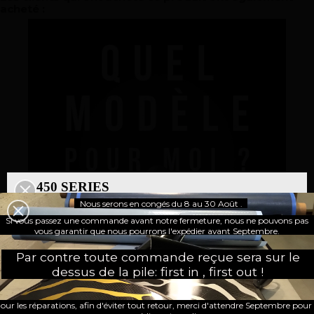
acheté :
450 SERIES
Nous serons en congés du 8 au 30 Août .
500 SERIES
Si vous passez une commande avant notre fermeture, nous ne pouvons pas
UNE NOUVELLE PAGE
vous garantir que nous pourrons l'expédier avant Septembre.
Par contre toute commande reçue sera sur le
dessus de la pile: first in , first out !
our les réparations, afin d'éviter tout retour, merci d'attendre Septembre pour