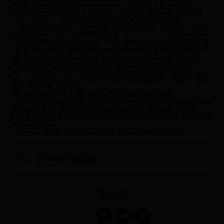
permet une plus grande vitesse de pointe. Pour choisir la bonne dureté, il est
important de tenir compte de son gabarit et de son niveau de pratique. La
dureté donne plus de puissance mais demande plus d'efforts, avec la
répétition des efforts, les muscles sont très sollicités. Pour vous aider, utilisez
'quel modèle et quelle dureté pour moi ?'
notre sélecteur
. Les joueurs les
plus expérimentés peuvent ajouter 1 niveau à l'indice de dureté conseillé. La
rupture de la voilure peut survenir en cas d'appui bloqué (la voilure ne peut
pas plier) sur le bord ou le fond de la piscine. Les prises d'appui doivent se
faire sur le pied, pas sur la voilure. Une répétition de prises d'appui sur la
voilure va créer des micro traumatismes sur les fibres qui sont invisibles à
l'oeil nu et un jour, alors que le joueur palme tranquillement, la voilure casse.
PRECAUTIONS D’USAGE :
Votre voilure en fibre de verre ou carbone peut casser :
• En cas d’appui bloqué. (L’extrémité de la palme est coincée, tout
le poids est sur la voilure et elle ne peut plus fléchir) => Ne pas
prendre d’appuis avec la voilure sur le fond, le côté de la piscine ou
au fond de l’eau
• Si vous sautez à l’eau en ayant la voilure parallèle à l’eau.
Caractéristiques
PARTAGER