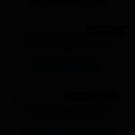
TTC - 10,00 € HT -
Accessoires
Paire de crosses gaucher main moyenne ou
grande hockey subaquatique de longueur
280 mm
45,83 €
28G
TTC - 45,83 € HT -
500 SERIES
Palmes hockey subaquatique de longueur
500 mm en fibre de carbone C8
358,33 €
UH 500 B(x)C8
TTC - 358,33 € HT -