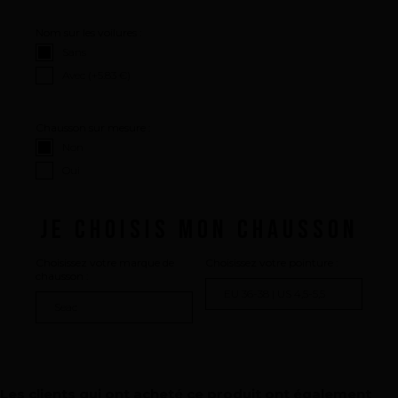
Comment nous innovons
Nom sur les voilures :
Une histoire d'innovations - Saison 1 : Genesis
Sans
Avec (+
5.83 €
)
Une histoire d'innovations - Saison 2 : PUSH YOUR LIMITS
Une histoire d'innovations - Saison 3 : Une histoire sans fin
Chausson sur mesure :
Non
Oui
JE CHOISIS MON CHAUSSON
Choisissez votre marque de
Choisissez votre pointure :
chausson :
Les clients qui ont acheté ce produit ont également