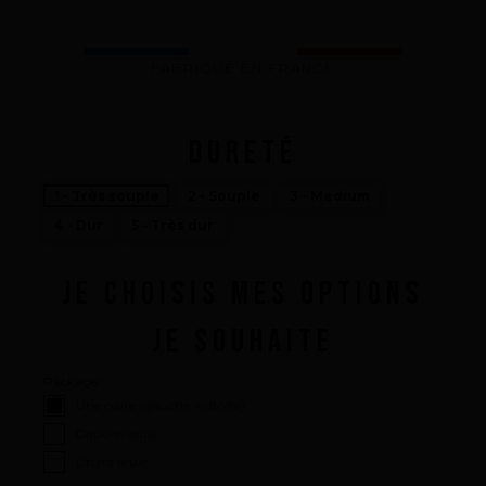
FABRIQUÉ EN FRANCE
DURETÉ
1 - Très souple
2 - Souple
3 - Medium
4 - Dur
5 - Très dur
JE CHOISIS MES OPTIONS
JE SOUHAITE
La marque
Package :
Une paire (gauche + droite)
Ce que nous voulons faire
Gauche seule
Ce que nous vous apportons
Droite seule
Comment nous voulons le faire