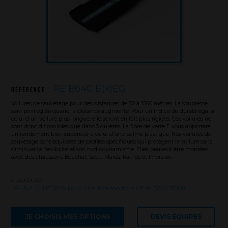
RE B640 B(x)EG
Référence :
Voilures de sauvetage pour des distances de 50 à 1500 mètres. La souplesse
sera privilégiée quand la distance augmente. Pour un indice de dureté égal à
celui d'un voilure plus longue, elle seront en fait plus rigides. Ces voilures ne
sont donc disponibles que dans 3 duretés. La fibre de verre E vous apportera
un rendement bien supérieur à celui d'une palme plastique. Nos voilures de
sauvetage sont équipées de profilés spécifiques qui protègent la voilure sans
diminuer sa flexibilité et son hydrodynamisme. Elles peuvent être montées
avec des chaussons Beuchat, Seac, Mares, Pathos et Imersion.
à partir de
141,67 €
HT (Prix pour une livraison hors UE et DOM TOM)
La marque
JE CHOISIS MES OPTIONS
DEVIS ÉQUIPES
Ce que nous voulons faire