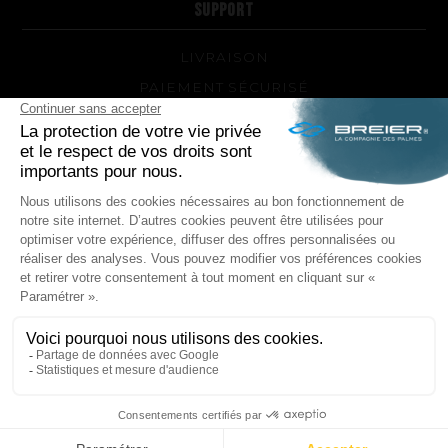
SUPPORT
LIVRAISON
PAIEMENT SÉCURISÉ
QUEL MODÈLE DE PALMES ET QUELLE DURETÉ
POUR MOI ?
RÉPARATIONS DE VOS PALMES BREIER
TRUCS ET ASTUCES
QUESTIONS FRÉQUENTES SUR LES PRODUITS ET
LA FABRICATION
NOUS SUIVRE
Facebook
Instagram
POLITIQUE DE CONFIDENTIALITÉ
MENTIONS LÉGALES
CONDITIONS GÉNÉRALES DE VENTE
PLAN DU SITE
141,67 € TTC
- 141,67 € HT
COMMANDER