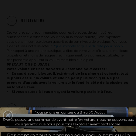
Ce que nous vous apportons
Comment nous voulons le faire
Utilisation
Comment nous innovons
Ces voilures sont recommandées pour les épreuves de sprint où leur
Une histoire d'innovations - Saison 1 : Genesis
puissance fait la différence. Pour choisir la bonne dureté, il est important
Une histoire d'innovations - Saison 2 : PUSH YOUR LIMITS
aussi de tenir compte de son gabarit et de son niveau de pratique. Pour vous
'quel modèle et quelle dureté pour moi ?'
aider, utilisez notre sélecteur :
.
Une histoire d'innovations - Saison 3 : Une histoire sans fin
Par rapport à une voilure plastique, la fibre de verre vous offrira une meilleure
propulsion et moins de fatigue . Techniquement, lors du virage culbute, ne
pas prendre d'appui sur la voilure mais bien sur le pied.
PRECAUTIONS D’USAGE :
Votre voilure en fibre de verre ou carbone peut casser :
• En cas d’appui bloqué. (L’extrémité de la palme est coincée, tout
le poids est sur la voilure et elle ne peut plus fléchir) => Ne pas
prendre d’appuis avec la voilure sur le fond, le côté de la piscine ou
au fond de l’eau
• Si vous sautez à l’eau en ayant la voilure parallèle à l’eau.
Caractéristiques
Nous serons en congés du 8 au 30 Août .
Si vous passez une commande avant notre fermeture, nous ne pouvons pas
vous garantir que nous pourrons l'expédier avant Septembre.
PARTAGER
Par contre toute commande reçue sera sur le