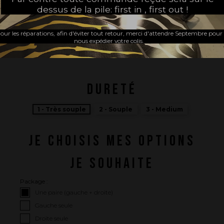
dessus de la pile: first in , first out !
our les réparations, afin d'éviter tout retour, merci d'attendre Septembre pour
nous expédier votre colis.
FABRIQUÉ EN FRANCE
DURETÉ
1 - Très souple
2 - Souple
3 - Medium
JE CHOISIS MES OPTIONS
JE SOUHAITE
Package :
Une paire (gauche + droite)
Gauche seule
Droite seule