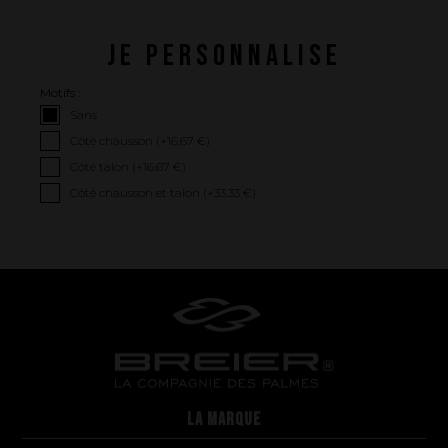
JE PERSONNALISE
Motifs :
Sans
Côté chausson (+
16.67 €
)
Côté talon (+
16.67 €
)
Côté chausson et talon (+
33.33 €
)
La performance
La conception de nos palmes
Matériaux et composants
Les étapes de fabrication
Sur-mesure
Réparations de vos palmes Breier
LA MARQUE
Trucs et astuces