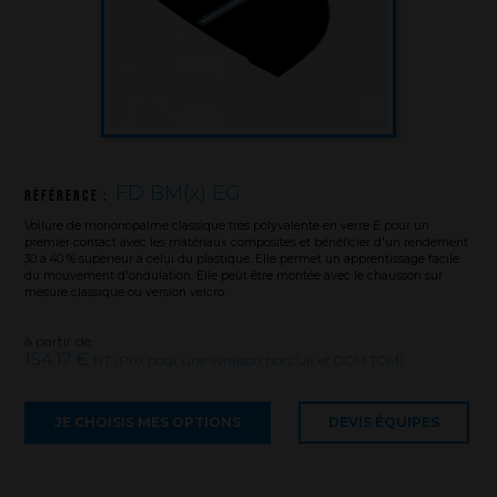
FD BM(x) EG
Référence :
Voilure de mononopalme classique très polyvalente en verre E pour un
premier contact avec les matériaux composites et bénéficier d'un rendement
La marque
30 à 40 % supérieur à celui du plastique. Elle permet un apprentissage facile
du mouvement d'ondulation. Elle peut être montée avec le chausson sur
mesure classique ou version velcro.
Ce que nous voulons faire
à partir de
154,17 €
Ce que nous vous apportons
HT (Prix pour une livraison hors UE et DOM TOM)
Comment nous voulons le faire
Comment nous innovons
JE CHOISIS MES OPTIONS
DEVIS ÉQUIPES
Une histoire d'innovations - Saison 1 : Genesis
Une histoire d'innovations - Saison 2 : PUSH YOUR LIMITS