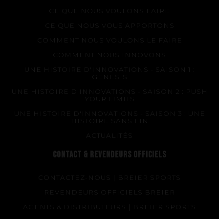
Matériaux et composants
CE QUE NOUS VOULONS FAIRE
Les étapes de fabrication
CE QUE NOUS VOUS APPORTONS
Sur-mesure
COMMENT NOUS VOULONS LE FAIRE
Réparations de vos palmes Breier
COMMENT NOUS INNOVONS
Trucs et astuces
UNE HISTOIRE D'INNOVATIONS - SAISON 1 :
GENESIS
Questions fréquentes sur les produits et la fabrication
UNE HISTOIRE D'INNOVATIONS - SAISON 2 : PUSH
YOUR LIMITS
UNE HISTOIRE D'INNOVATIONS - SAISON 3 : UNE
HISTOIRE SANS FIN
ACTUALITÉS
CONTACT & REVENDEURS OFFICIELS
CONTACTEZ-NOUS | BREIER SPORTS
REVENDEURS OFFICIELS BREIER
AGENTS & DISTRIBUTEURS | BREIER SPORTS