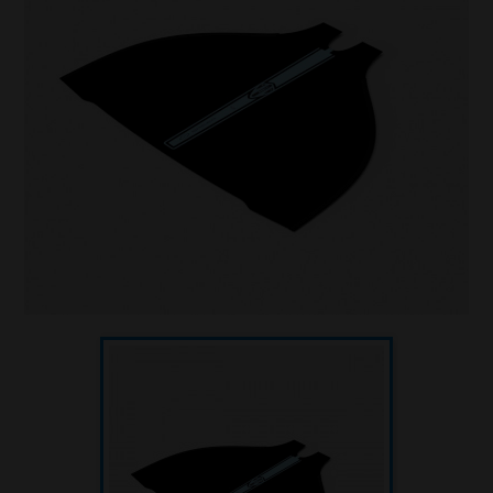
Sauvetage
Textile - Casquettes et bonnets
Tir sur cible