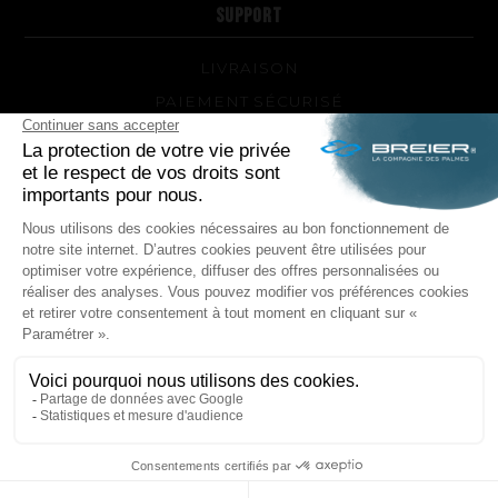
SUPPORT
LIVRAISON
PAIEMENT SÉCURISÉ
QUEL MODÈLE DE PALMES ET QUELLE DURETÉ
POUR MOI ?
RÉPARATIONS DE VOS PALMES BREIER
TRUCS ET ASTUCES
QUESTIONS FRÉQUENTES SUR LES PRODUITS ET
LA FABRICATION
NOUS SUIVRE
Facebook
Instagram
POLITIQUE DE CONFIDENTIALITÉ
MENTIONS LÉGALES
CONDITIONS GÉNÉRALES DE VENTE
PLAN DU SITE
154,17 TTC
- 154,17 HT
COMMANDER