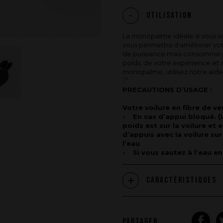
Utilisation
La monopalme idéale si vous vou
vous permettra d'améliorer v
de puissance mais consomme pl
poids, de votre expérience et d
monopalme, utilisez notre aide
?'
.
PRECAUTIONS D’USAGE :
Votre voilure en fibre de v
• En cas d’appui bloqué. (L
poids est sur la voilure et 
d’appuis avec la voilure sur
l’eau
• Si vous sautez à l’eau en 
Caractéristiques
PARTAGER