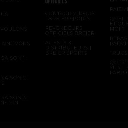
OFFICIELS
PAIEM
CONTACTEZ-NOUS
OUS
| BREIER SPORTS
QUEL 
ET QU
REVENDEURS
 VOULONS
MOI ?
OFFICIELS BREIER
RÉPAR
AGENTS &
 INNOVONS
PALME
DISTRIBUTEURS |
BREIER SPORTS
TRUCS
SAISON 1 :
QUEST
SUR L
FABRI
SAISON 2 :
TS
SAISON 3 :
NS FIN