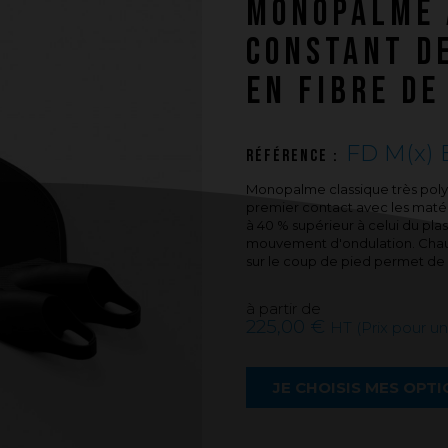
MONOPALME 
PUSH YOUR LIMITS
CONSTANT D
Une histoire d'innovations - Saison 3 :
Une histoire sans fin
EN FIBRE DE
FD M(x) 
Référence :
Monopalme classique très polyv
premier contact avec les mat
à 40 % supérieur à celui du pla
mouvement d'ondulation. Chaus
sur le coup de pied permet de c
à partir de
225,00 €
HT (Prix pour u
JE CHOISIS MES OPT