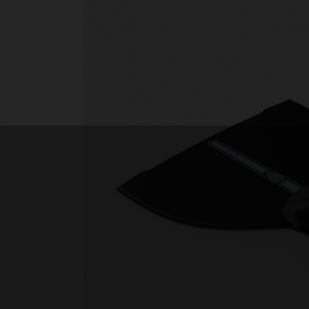
Nage avec palmes
Nage en eau vive
PSP
Rugby subaquatique
Sauvetage
Textile - Casquettes et bonnets
Tir sur cible