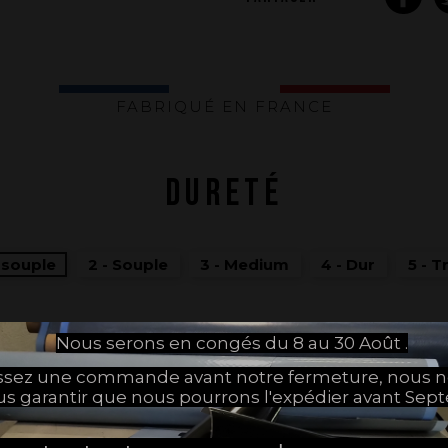
FABRIQUÉ EN FRANCE
DURETÉ
s souple
2 - Souple
3 - Medium
4 - Dur
5 - T
Nous serons en congés du 8 au 30 Août .
JE CHOISIS MES OPTIONS
assez une commande avant notre fermeture, nous 
us garantir que nous pourrons l'expédier avant Sep
JE SOUHAITE