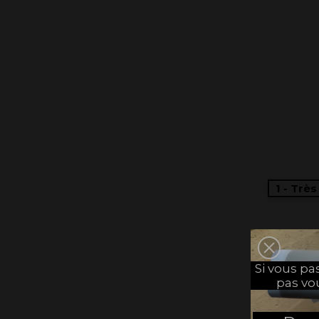
1 - Trè
Si vous p
pas vo