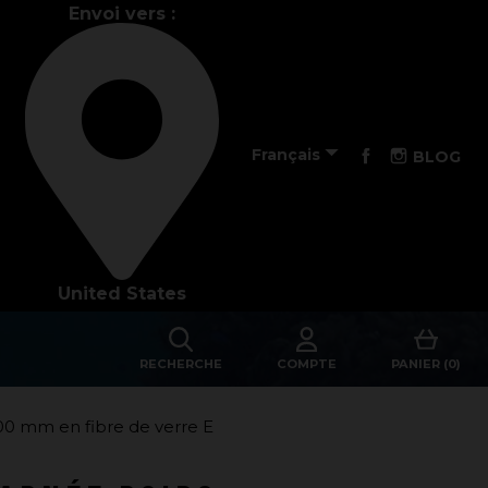
Envoi vers :
La performance

Facebook
Instagra
Français
BLOG
La conception de nos palmes
Matériaux et composants
United States
Les étapes de fabrication
RECHERCHE
COMPTE
PANIER (0)
Sur-mesure
Réparations de vos palmes Breier
0 mm en fibre de verre E
Trucs et astuces