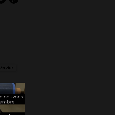
rès dur
ne pouvons
tembre.