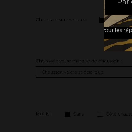
Par
Chausson sur mesure :
Non
Pour les rép
Choisissez votre marque de chausson :
Motifs :
Sans
Côté chauss