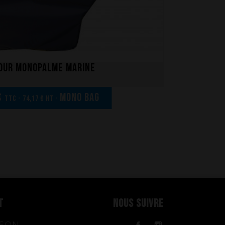
our monopalme marine
€
MONO BAG
TTC - 74,17 € HT -
T
NOUS SUIVRE
ISON
Facebook
Instagram