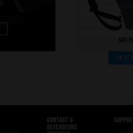
Sac p
74,17 
CONTACT &
SUPPOR
REVENDEURS
OULONS
LIVRA