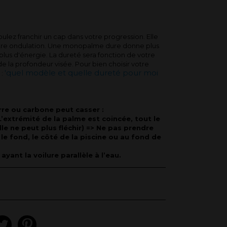
lez franchir un cap dans votre progression. Elle
otre ondulation. Une monopalme dure donne plus
us d'énergie. La dureté sera fonction de votre
e la profondeur visée. Pour bien choisir votre
'quel modèle et quelle dureté pour moi
 :
erre ou carbone peut casser :
’extrémité de la palme est coincée, tout le
elle ne peut plus fléchir) => Ne pas prendre
 le fond, le côté de la piscine ou au fond de
ayant la voilure parallèle à l’eau.