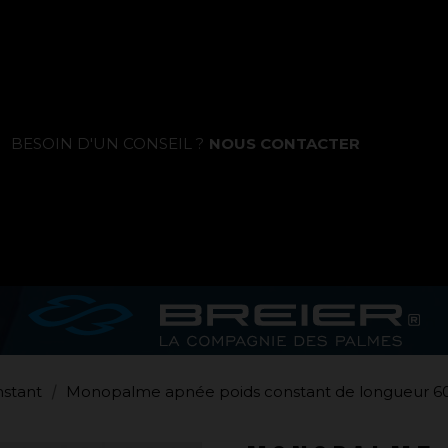
La marque
BESOIN D'UN CONSEIL ?
NOUS CONTACTER
Ce que nous voulons faire
Ce que nous vous apportons
Comment nous voulons le faire
Comment nous innovons
Une histoire d'innovations - Saison 1 :
nstant
Monopalme apnée poids constant de longueur 60
Genesis
Une histoire d'innovations - Saison 2 :