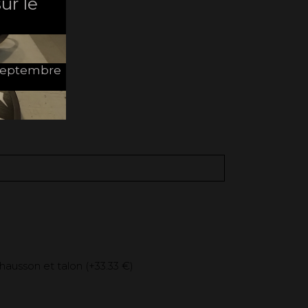
ur le
e Septembre
hausson et talon (+
33.33 €
)