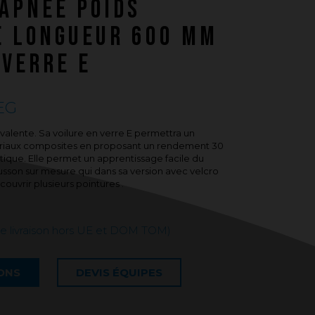
APNÉE POIDS
Questions fréquentes sur les produits
et la fabrication
E LONGUEUR 600 MM
 VERRE E
EG
alente. Sa voilure en verre E permettra un
ériaux composites en proposant un rendement 30
stique. Elle permet un apprentissage facile du
son sur mesure qui dans sa version avec velcro
ouvrir plusieurs pointures .
ne livraison hors UE et DOM TOM)
IONS
DEVIS ÉQUIPES