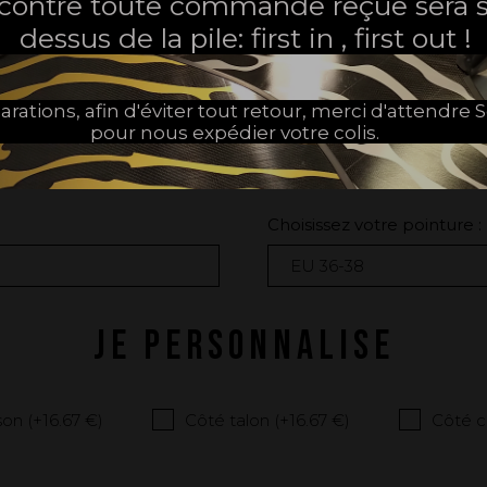
 contre toute commande reçue sera s
dessus de la pile: first in , first out !
Oui
arations, afin d'éviter tout retour, merci d'attendr
pour nous expédier votre colis.
JE CHOISIS MON CHAUSSON
Choisissez votre pointure :
JE PERSONNALISE
on (+
16.67 €
)
Côté talon (+
16.67 €
)
Côté c