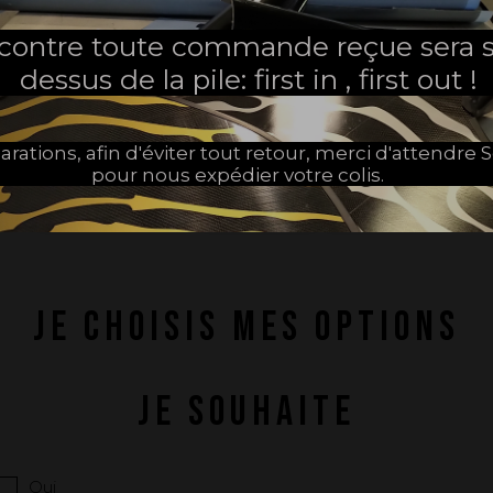
FABRIQUÉ EN FRANCE
 contre toute commande reçue sera s
dessus de la pile: first in , first out !
DURETÉ
arations, afin d'éviter tout retour, merci d'attendr
pour nous expédier votre colis.
1 - Très souple
2 - Souple
3 - Medium
JE CHOISIS MES OPTIONS
JE SOUHAITE
Oui