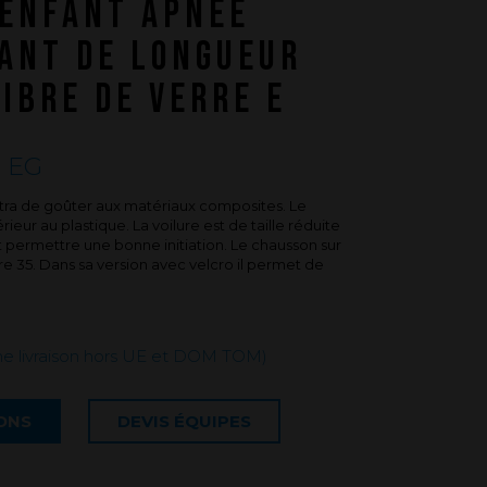
ENFANT APNÉE
Questions fréquentes sur les produits
et la fabrication
TANT DE LONGUEUR
IBRE DE VERRE E
) EG
ra de goûter aux matériaux composites. Le
eur au plastique. La voilure est de taille réduite
t permettre une bonne initiation. Le chausson sur
 35. Dans sa version avec velcro il permet de
une livraison hors UE et DOM TOM)
IONS
DEVIS ÉQUIPES