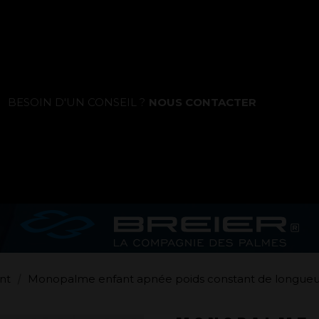
La marque
BESOIN D'UN CONSEIL ?
NOUS CONTACTER
Ce que nous voulons faire
Ce que nous vous apportons
Comment nous voulons le faire
Comment nous innovons
Une histoire d'innovations - Saison 1 :
nt
Monopalme enfant apnée poids constant de longueur
Genesis
Une histoire d'innovations - Saison 2 :