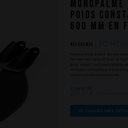
MONOPALME 
PUSH YOUR LIMITS
POIDS CONS
Une histoire d'innovations - Saison 3 :
Une histoire sans fin
600 MM EN F
FD ME(x
Référence :
Monopalme enfant qui permett
rendement sera 30 à 40 % supéri
pour éviter tout traumatisme e
mesure commence à la pointure
couvrir plusieurs pointures.
à partir de
200,00 €
HT (Prix pour 
JE CHOISIS MES OPT