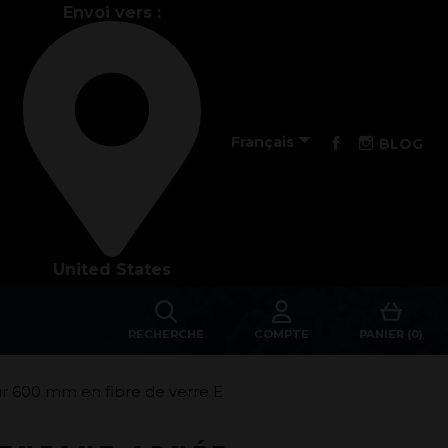
Envoi vers :
La performance

Facebook
Instagra
Français
BLOG
La conception de nos palmes
Matériaux et composants
United States
Les étapes de fabrication
RECHERCHE
COMPTE
PANIER (0)
Sur-mesure
Réparations de vos palmes Breier
 600 mm en fibre de verre E
Trucs et astuces