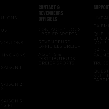
CONTACT &
SUPPOR
REVENDEURS
OULONS
LIVRA
OFFICIELS
PAIEM
CONTACTEZ-NOUS
OUS
| BREIER SPORTS
QUEL 
ET QU
REVENDEURS
 VOULONS
MOI ?
OFFICIELS BREIER
RÉPAR
AGENTS &
 INNOVONS
PALME
DISTRIBUTEURS |
BREIER SPORTS
TRUCS
SAISON 1 :
QUEST
SUR L
FABRI
SAISON 2 :
TS
SAISON 3 :
NS FIN