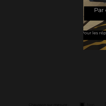
Par
Pour les rép
Chausson sur mesure :
Non