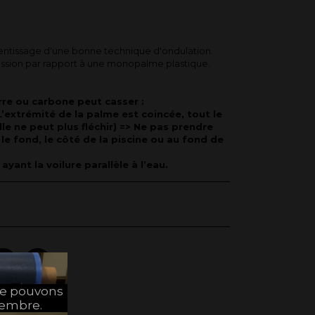
ntissage d'une bonne technique d'ondulation.
ession par rapport à une monopalme plastique.
erre ou carbone peut casser :
’extrémité de la palme est coincée, tout le
elle ne peut plus fléchir) => Ne pas prendre
 le fond, le côté de la piscine ou au fond de
ayant la voilure parallèle à l’eau.
ne pouvons
tembre.