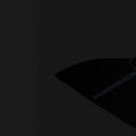
Nage avec palmes
Nage en eau vive
PSP
Rugby subaquatique
Sauvetage
Textile - Casquettes et bonnets
Tir sur cible