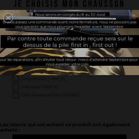
JE CHOISIS MON CHAUSSON
Nous serons en congés du 8 au 30 Août .
Choisissez votre marque de
Choisissez votre pointure :
chausson :
Si vous passez une commande avant notre fermeture, nous ne pouvons pas
vous garantir que nous pourrons l'expédier avant Septembre.
Par contre toute commande reçue sera sur le
dessus de la pile: first in , first out !
JE PERSONNALISE
our les réparations, afin d'éviter tout retour, merci d'attendre Septembre pour
Motifs :
nous expédier votre colis.
Sans
Côté chausson (+
16.67 €
)
Côté talon (+
16.67 €
)
Côté chausson et talon (+
33.33 €
)
Les clients qui ont acheté ce produit ont également
acheté :