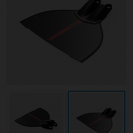
Sauvetage
Textile - Casquettes et bonnets
Tir sur cible