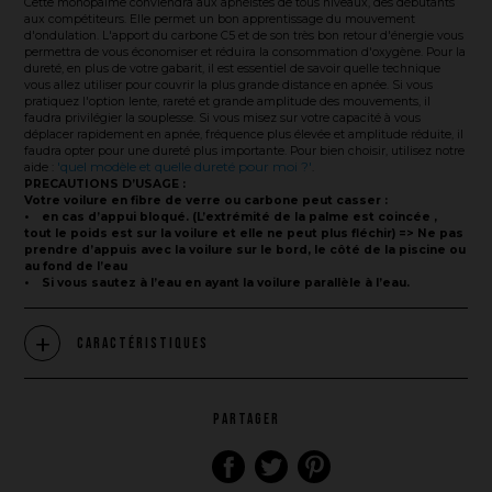
Cette monopalme conviendra aux apnéistes de tous niveaux, des débutants
aux compétiteurs. Elle permet un bon apprentissage du mouvement
d'ondulation. L'apport du carbone C5 et de son très bon retour d'énergie vous
permettra de vous économiser et réduira la consommation d'oxygène. Pour la
dureté, en plus de votre gabarit, il est essentiel de savoir quelle technique
vous allez utiliser pour couvrir la plus grande distance en apnée. Si vous
pratiquez l'option lente, rareté et grande amplitude des mouvements, il
faudra privilégier la souplesse. Si vous misez sur votre capacité à vous
déplacer rapidement en apnée, fréquence plus élevée et amplitude réduite, il
faudra opter pour une dureté plus importante. Pour bien choisir, utilisez notre
'quel modèle et quelle dureté pour moi ?'
aide :
.
PRECAUTIONS D’USAGE :
Votre voilure en fibre de verre ou carbone peut casser :
• en cas d’appui bloqué. (L’extrémité de la palme est coincée ,
tout le poids est sur la voilure et elle ne peut plus fléchir) => Ne pas
prendre d’appuis avec la voilure sur le bord, le côté de la piscine ou
au fond de l’eau
• Si vous sautez à l’eau en ayant la voilure parallèle à l’eau.
La marque
Caractéristiques
Ce que nous voulons faire
PARTAGER
Ce que nous vous apportons
Comment nous voulons le faire