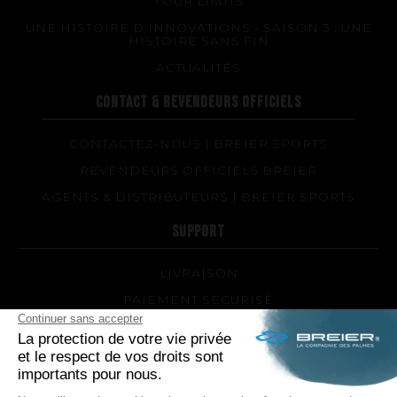
YOUR LIMITS
UNE HISTOIRE D'INNOVATIONS - SAISON 3 : UNE
HISTOIRE SANS FIN
ACTUALITÉS
CONTACT & REVENDEURS OFFICIELS
CONTACTEZ-NOUS | BREIER SPORTS
REVENDEURS OFFICIELS BREIER
AGENTS & DISTRIBUTEURS | BREIER SPORTS
SUPPORT
LIVRAISON
PAIEMENT SÉCURISÉ
QUEL MODÈLE DE PALMES ET QUELLE DURETÉ
POUR MOI ?
RÉPARATIONS DE VOS PALMES BREIER
TRUCS ET ASTUCES