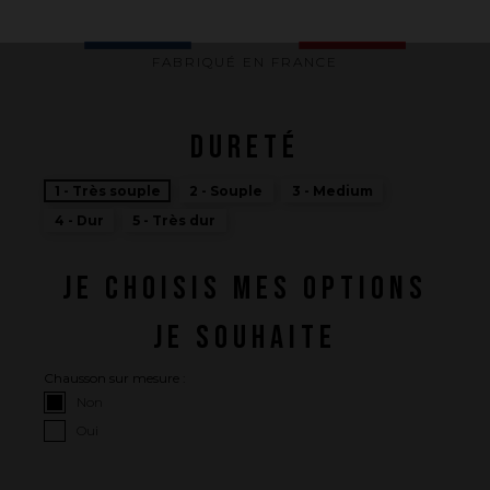
Comment nous innovons
Une histoire d'innovations - Saison 1 : Genesis
FABRIQUÉ EN FRANCE
Une histoire d'innovations - Saison 2 : PUSH YOUR LIMITS
Une histoire d'innovations - Saison 3 : Une histoire sans fin
DURETÉ
1 - Très souple
2 - Souple
3 - Medium
4 - Dur
5 - Très dur
JE CHOISIS MES OPTIONS
JE SOUHAITE
Chausson sur mesure :
Non
Oui