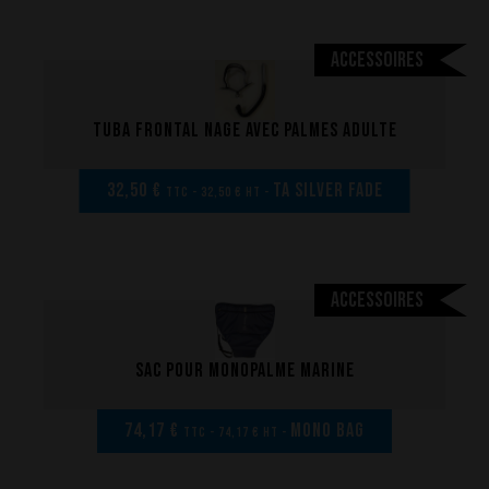
Accessoires
La performance
Tuba frontal nage avec palmes adulte
La conception de nos palmes
32,50 €
TA Silver Fade
TTC - 32,50 € HT -
Matériaux et composants
Les étapes de fabrication
Sur-mesure
Réparations de vos palmes Breier
Accessoires
Trucs et astuces
Questions fréquentes sur les produits et la fabrication
Sac pour monopalme marine
74,17 €
MONO BAG
TTC - 74,17 € HT -