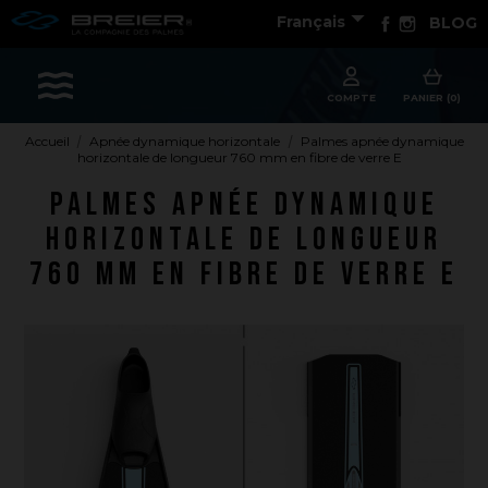

Facebook
Instagram
Français
BLOG
Les sports
COMPTE
PANIER (0)
Accueil
Apnée dynamique horizontale
Palmes apnée dynamique
horizontale de longueur 760 mm en fibre de verre E
Accessoires
Palmes apnée dynamique
Apnée dynamique horizontale
horizontale de longueur
Apnée poids constant
760 mm en fibre de verre E
Bonnes affaires
Chasse sous-marine
Hockey subaquatique
Nage avec palmes
Nage en eau vive
PSP
Rugby subaquatique