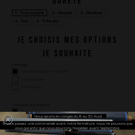
DURETÉ
Une histoire d'innovations - Saison 2 : PUSH YOUR LIMITS
Une histoire d'innovations - Saison 3 : Une histoire sans fin
1 - Très souple
2 - Souple
3 - Medium
4 - Dur
5 - Très dur
JE CHOISIS MES OPTIONS
JE SOUHAITE
Package :
Une paire (gauche + droite)
Gauche seule
Droite seule
Chausson sur mesure :
Non
Nous serons en congés du 8 au 30 Août .
Oui
Si vous passez une commande avant notre fermeture, nous ne pouvons pas
vous garantir que nous pourrons l'expédier avant Septembre.