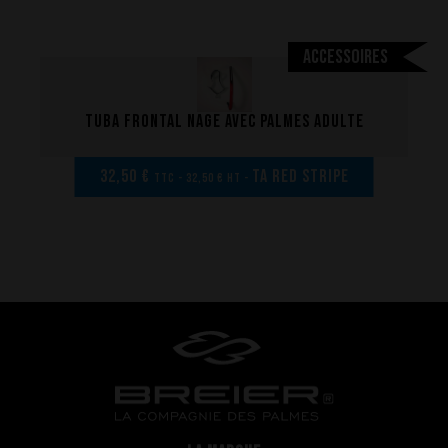
La conception de nos palmes
Matériaux et composants
Accessoires
Les étapes de fabrication
Sur-mesure
Tuba frontal nage avec palmes adulte
Réparations de vos palmes Breier
Trucs et astuces
32,50 €
TA Red Stripe
TTC - 32,50 € HT -
Questions fréquentes sur les produits et la fabrication