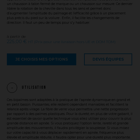
un chausson à talon fermé de marque ou un chausson sur mesure. Ce dernier
libère la rotation de la cheville dans tous les sens et permet donc
d’augmenter l’amplitude du palmage et l’efficacité grâce à un placement
plus précis du pied sur la voilure . Enfin, il facilite les changements de
direction. Il faut un peu de temps pour s'y habituer.
à partir de
225,00 €
HT (Prix pour une livraison hors UE et DOM TOM)
JE CHOISIS MES OPTIONS
DEVIS ÉQUIPES
Utilisation
Ces bipalmes sont adaptées à la pratique de l'apnée dynamique en grand et
en petit bassin. Puissantes, elle restent cependant maniables et facilitent la
relance après virage. La fibre de verre vous permettra une nette progression
par rapport à des palmes plastiques. Pour la dureté, en plus de votre gabarit, il
est essentiel de savoir quelle technique vous allez utiliser pour couvrir la plus
grande distance en apnée. Si vous pratiquez l'option lente, rareté et grande
amplitude des mouvements, il faudra privilégier la souplesse. Si vous misez
sur votre capacité à vous déplacer rapidement en apnée, fréquence plus
élevée et amplitude réduite, il faudra opter pour une dureté plus importante.