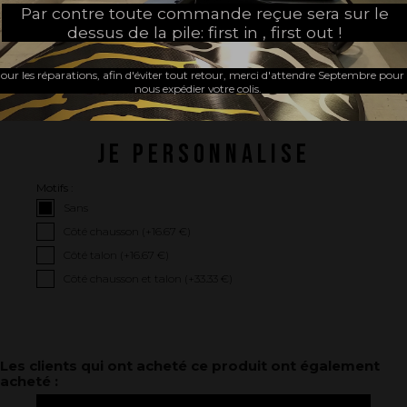
JE CHOISIS MON CHAUSSON
Par contre toute commande reçue sera sur le
dessus de la pile: first in , first out !
Choisissez votre marque de
Choisissez votre pointure :
chausson :
our les réparations, afin d'éviter tout retour, merci d'attendre Septembre pour
nous expédier votre colis.
JE PERSONNALISE
Motifs :
Sans
Côté chausson (+
16.67 €
)
Côté talon (+
16.67 €
)
Côté chausson et talon (+
33.33 €
)
Les clients qui ont acheté ce produit ont également
acheté :