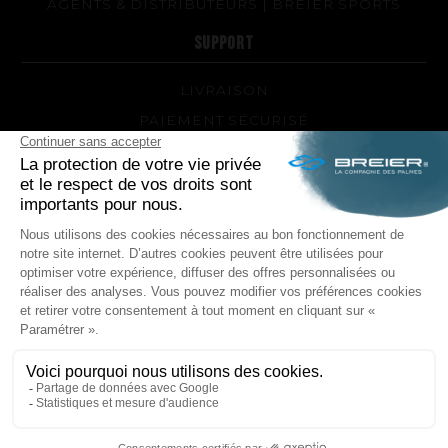
AGENTS & DISTRIBUTEURS | BREIER SPORTS
SUPPORT
LIVRAISON
PAIEMENT SÉCURISÉ
QUEL MODÈLE DE PALMES ET QUELLE DURETÉ
POUR MOI ?
RÉPARATIONS DE VOS PALMES BREIER
TRUCS ET ASTUCES
QUESTIONS FRÉQUENTES SUR LES PRODUITS ET
LA FABRICATION
NOUS SUIVRE
Facebook
Instagram
POLITIQUE DE CONFIDENTIALITÉ
MENTIONS LÉGALES
CONDITIONS GÉNÉRALES DE VENTE