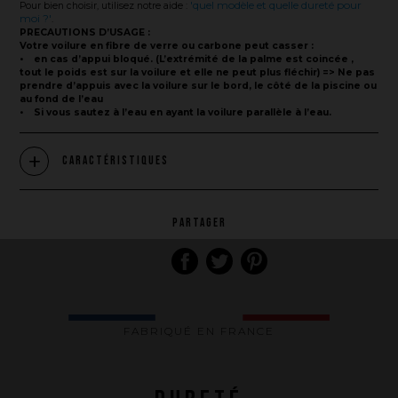
'quel modèle et quelle dureté pour
Pour bien choisir, utilisez notre aide :
moi ?'
.
PRECAUTIONS D’USAGE :
Votre voilure en fibre de verre ou carbone peut casser :
• en cas d’appui bloqué. (L’extrémité de la palme est coincée ,
tout le poids est sur la voilure et elle ne peut plus fléchir) => Ne pas
prendre d’appuis avec la voilure sur le bord, le côté de la piscine ou
au fond de l’eau
• Si vous sautez à l’eau en ayant la voilure parallèle à l’eau.
Caractéristiques
La marque
PARTAGER
Ce que nous voulons faire
Ce que nous vous apportons
Comment nous voulons le faire
FABRIQUÉ EN FRANCE
Comment nous innovons
Une histoire d'innovations - Saison 1 : Genesis